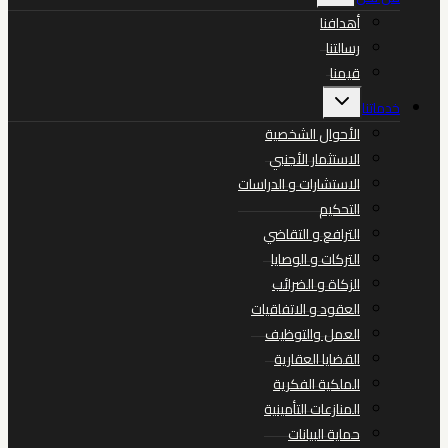
الفرعية
أهدافنا
رسالتنا
قيمنا
تبديل
خدماتنا
القائمة
الفرعية
الأحوال الشخصية
الاستثمار الأجنبي
الاستشارات و الدراسات
التحكيم
الترافع و التقاضي
التركات و الوصايا
الزكاة و الضرائب
العقود و الاتفاقيات
العمل والتوظيف
القضايا العقارية
الملكية الفكرية
المنازعات التأمينية
حماية البيانات