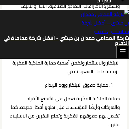
العربية
وتشمل: الاختراعات، النماذج الصناعية، النشر والتأليف
والعلامات التجارية.
قامت الهيئة السعودية للملكية الفكرية بالتعاون مع
هيئة الاتصالات لحماية حقوق المؤلف في كل ما يخص
شركة المحامي حمدان بن حبشي - أفضل شركة محاماة في
الدمام
البرمجيات ويهدف لحماية البرمجيات وأي منتج رقمى
والمساعدة في الوعي الجمعي ويساهم ذلك في تعزيز
الابتكار والاستثمار وتكمن أهمية حماية الملكية الفكرية
الرقمية داخل السعودية في:
حماية حقوق الابتكار وروح الإبداع
حماية الملكية الفكرية تعمل على تشجيع الأفراد
والشركات وأيضًا المؤسسات على تطوير أفكار جديدة. كما
تضمن لهم حقوقهم الفكرية وتمنع الآخرين من الاستيلاء
عليها.