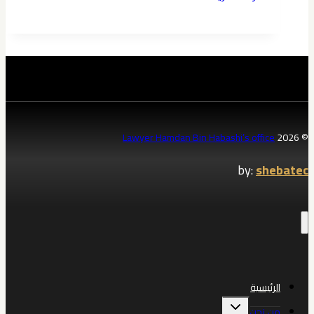
تحصل
على
استشارات
قانونية
مجانية
في
السعودية
Lawyer Hamdan Bin Habashi’s office
© 2026
by:
shebatec
الرئيسية
تبديل
من نحن
القائمة