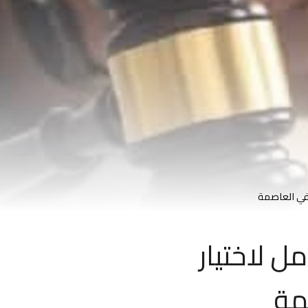
 في العاصمة
ل لاختيار
مة