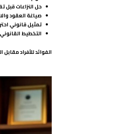
حل النزاعات قبل تف
صياغة العقود وال
تمثيل قانوني احتر
التخطيط القانوني 
الفوائد للأفراد مقابل ا