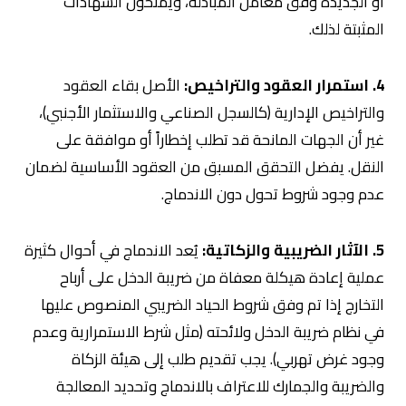
أو الجديدة وفق معامل المبادلة، ويمنحون الشهادات
المثبتة لذلك.
4. استمرار العقود والتراخيص:
الأصل بقاء العقود
والتراخيص الإدارية (كالسجل الصناعي والاستثمار الأجنبي)،
غير أن الجهات المانحة قد تطلب إخطاراً أو موافقة على
النقل. يفضل التحقق المسبق من العقود الأساسية لضمان
عدم وجود شروط تحول دون الاندماج.
5. الآثار الضريبية والزكاتية:
يُعد الاندماج في أحوال كثيرة
عملية إعادة هيكلة معفاة من ضريبة الدخل على أرباح
التخارج إذا تم وفق شروط الحياد الضريبي المنصوص عليها
في نظام ضريبة الدخل ولائحته (مثل شرط الاستمرارية وعدم
وجود غرض تهربي). يجب تقديم طلب إلى هيئة الزكاة
والضريبة والجمارك للاعتراف بالاندماج وتحديد المعالجة