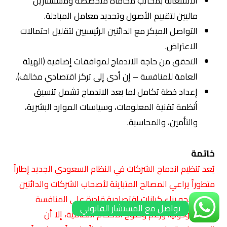
الاستعانة بمكاتب محاماة متخصصة ومستشارين
ماليين لتقييم الأصول وتحديد معامل المبادلة.
التواصل المبكر مع الدائنين الرئيسيين لتقليل احتمالات
الاعتراض.
التحقق من حاجة الاندماج لموافقات إضافية (الهيئة
العامة للمنافسة – إن أدى إلى تركز اقتصادي مخالف).
إعداد خطة تكامل لما بعد الاندماج تشمل تنسيق
أنظمة تقنية المعلومات، وسياسات الموارد البشرية،
والتأمين، والمحاسبة.
خاتمة
يُعد تنظيم اندماج الشركات في النظام السعودي الجديد إطاراً
متطوراً يراعي المصالح المتباينة لأصحاب الشركات والدائنين
ويدفع نحو بناء كيانات اقتصادية قادرة على المنافسة
تواصل مع المستشار القانوني
إقليمياً ودولياً. ورغم وضوح الأحكام النظامية، إلا أن