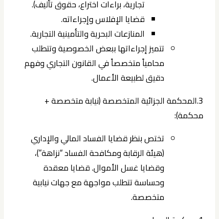
تجارية، براءات اختراع، حقوق تأليف).
قضايا الإفلاس وإجراءاته.
المنازعات البحرية والتأمينية التجارية.
تتميز إجراءاتها ببعض الخصوصية وتتطلب
محامياً متخصصاً في القانون التجاري وفهم
دقيق لطبيعة الأعمال.
3.المحكمة الجزائية المتخصصة (نيابة متخصصة +
محكمة):
تختص بنظر قضايا الفساد المالي والإداري
(هيئة الرقابة ومكافحة الفساد “نزاهة”)،
وقضايا غسل الأموال. قضايا معقدة
وحساسة تتطلب مواجهة مع جهات نيابية
متخصصة.