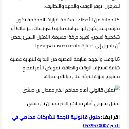
للطرفين، توفر الوقت والجهد والتكاليف.
5.الحماية من الأخطاء المكلفة:
قرارات المحكمة تكون
ملزمة وقد يكون لها عواقب مالية (تعويضات، غرامات) أو
شخصية (سجن، تقييد حركة) جسيمة. التمثيل السيئ يمكن
أن يتحول إلى خسارة فادحة يصعب تعويضها.
6.الوقت والجهد:
متابعة القضية من البداية للنهاية عملية
شاقة تستنزف الوقت والطاقة. تفويض الأمر لمحامٍ
موثوق يحررك للتركيز على حياتك وعملك.
تمثيل قانوني أمام محاكم الخبر حمدان بن حبشي
اقر ايضا:
حلول قانونية ناجحة للشركات محامي في
الخبر 0539570007