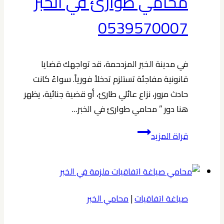
محامي طوارئ في الخبر
مدينة
الخبر
0539570007
0539570007
حمدان
في مدينة الخبر المزدحمة، قد تواجهك قضايا
بن
قانونية مفاجئة تستلزم تدخلاً فورياً. سواءً كانت
حبشي
حادث مرور، نزاع عائلي طارئ، أو قضية جنائية، يظهر
|
هنا دور ” محامي طوارئ في الخبر…
إجراءات
آمنة
محامي
قراة المزيد
وسريعة
طوارئ
في
الخبر
0539570007
صياغة اتفاقيات
|
محامي الخبر