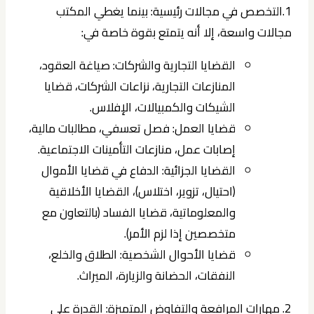
1.التخصص في مجالات رئيسية:
بينما يغطي المكتب
مجالات واسعة، إلا أنه يتمتع بقوة خاصة في:
القضايا التجارية والشركات:
صياغة العقود،
المنازعات التجارية، نزاعات الشركات، قضايا
الشيكات والكمبيالات، الإفلاس.
قضايا العمل:
فصل تعسفي، مطالبات مالية،
إصابات عمل، منازعات التأمينات الاجتماعية.
القضايا الجزائية:
الدفاع في قضايا الأموال
(احتيال، تزوير، اختلاس)، القضايا الأخلاقية
والمعلوماتية، قضايا الفساد (بالتعاون مع
متخصصين إذا لزم الأمر).
قضايا الأحوال الشخصية:
الطلاق والخلع،
النفقات، الحضانة والزيارة، الميراث.
2. مهارات المرافعة والتفاوض المتميزة:
القدرة على