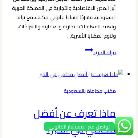
أبرز المدن الاقتصادية والتجارية في المملكة العربية
السعودية، مسرحًا لنشاط قانوني مكثف. مع تزايد
وتعقد المعاملات التجارية والعقارية والشراكات،
وتنوع القضايا الأسرية…
أفضل
قراة المزيد
محامي
في
الخبر
2026
مكتب محاماة بالسعودية
|
حمدان
ماذا تعرف عن أفضل
بن
حبشي
محامي في الخبر؟
تواصل مع المستشار القانوني
|