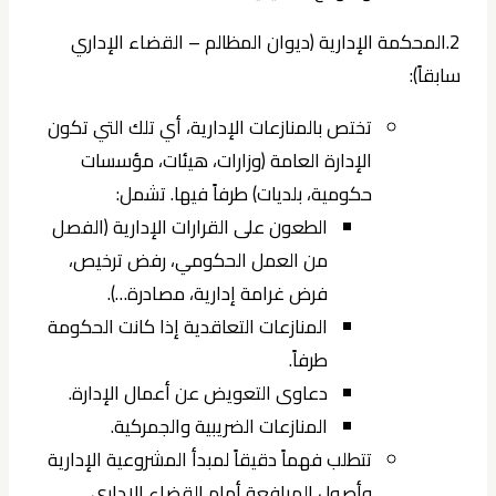
2.المحكمة الإدارية (ديوان المظالم – القضاء الإداري
سابقاً):
تختص بالمنازعات الإدارية، أي تلك التي تكون
الإدارة العامة (وزارات، هيئات، مؤسسات
حكومية، بلديات) طرفاً فيها. تشمل:
الطعون على القرارات الإدارية (الفصل
من العمل الحكومي، رفض ترخيص،
فرض غرامة إدارية، مصادرة…).
المنازعات التعاقدية إذا كانت الحكومة
طرفاً.
دعاوى التعويض عن أعمال الإدارة.
المنازعات الضريبية والجمركية.
تتطلب فهماً دقيقاً لمبدأ المشروعية الإدارية
وأصول المرافعة أمام القضاء الإداري.