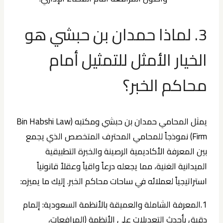
3. لماذا حمدان بن حبشي هو
الخيار الأمثل للتمثيل أمام
محاكم الخبر؟
يمثل المحامي
حمدان بن حبشي
ومكتبه (Bin Habshi Law
Firm) نموذجاً للمحامي المحترف المتخصص الذي يجمع
بين المعرفة الأكاديمية الرصينة والخبرة التطبيقية
الميدانية الغنية، مما يجعله درعاً واقياً وعقلاً قانونياً
استراتيجياً لعملائه في ساحات محاكم الخبر. إليك ما يميزه:
1.المعرفة الشاملة والعميقة بالأنظمة السعودية:
إلمام
دقيق بأحدث التعديلات على الأنظمة (المرافعات،