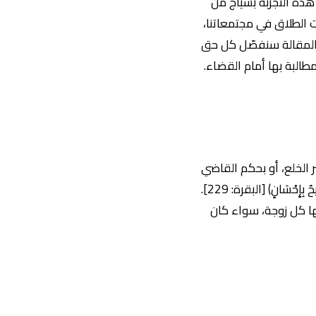
هذه التجربة بسياج من
ت الطلاق في مجتمعاتنا،
 المقالة سنفصّل كل حق
مطالبة بها أمام القضاء.
ر الخلع، أو بحكم القاضي
للتفريق. وقد أباحته الشريعة لحكمة بالغة، قال تعالى: (الطَّلَاقُ مَرَّتَانِ فَإِمْسَاكٌ بِمَعْرُوفٍ أَوْ تَسْرِيحٌ بِإِحْسَانٍ) [البقرة: 229].
يها كل زوجة، سواء كان