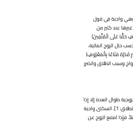
. وهي واجبة في قول
يرها عند كثير من
ًّا عَلَى الْمُتَّقِينَ)
وهُنَّ سَرَاحًا جَمِيلًا) [الأحزاب: 49]. تُقدَّر المتعة بحسب حال الزوج المالية،
رُهُ مَتَاعًا بِالْمَعْرُوفِ)
 الزواج وسبب الطلاق والضرر
وجية طوال العدة إلا إذا
أتت بفاحشة مبينة. قال تعالى: (لَا تُخْرِجُوهُنَّ مِن بُيُوتِهِنَّ وَلَا يَخْرُجْنَ إِلَّا أَن يَأْتِينَ بِفَاحِشَةٍ مُّبَيِّنَةٍ) [الطلاق: 1]. السكنى واجبة
ً. فإذا امتنع الزوج عن