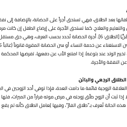
طفالها بعد الطلاق، فهي تستحق أجراً على الحضانة، بالإضافة إلى 
لتعليم والعلاج. كما تستحق الأجرة على إرضاع الطفل إن كانت مرضعة
أَرْضَعْنَ لَكُمْ فَآتُوهُنَّ أُجُورَهُنَّ) [الطلاق: 6]. أجرة الحضانة تُحدد بحسب العرف،
خيير الولد عند بلوغه). إذا امتنع الأب عن دفعها، تفرضها المحكمة
ن النفقة والأجرة.
علاقة الزوجية قائمة ما دامت العدة، فإذا توفي أحد الزوجين في العد
إلا إذا ثبت أن الزوج طلّق زوجته في مرض موته فراراً من الميراث، فله
ه الحالة تُعرف بـ”طلاق الفارّ”، وفيها يُعامل الطلاق كأنه لم يقع 