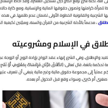
 الله، لكنه شرع لرفع الضرر حين تستحيل العشرة. وقد أحاط الإسلام 
 للمرأة كرامتها وتصون حقوقها المالية والإنسانية. ومع كثرة حالا
ا الشرعية والقانونية الخطوة الأولى لضمان عدم ظلمها. في هذه
طلاق
، مدعماً بالأدلة الشرعية من القرآن والسنة، ومبيّنين لكيفية ال
يد والإطلاق، وفي الشرع إنهاء عقد الزواج بإرادة الزوج أو الزوجة عب
رجَم عملياً إلى مجموعة حقوق مالية وغير مالية ينبغي أن تتعرف عل
نونة صغرى أم كبرى، وسواء وقع قبل الدخول أم بعده.