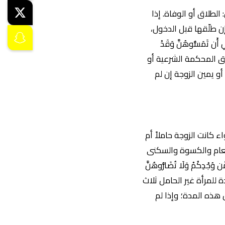
لطلاق أو الوفاة. إذا
إن طلّقها قبل الدخول،
 تَمَسُّوهُنَّ وَقَدْ
 المطالبة بالمؤخر عن طريق المحكمة الشرعية أو
أو يمين الزوجة إن لم
كانت الزوجة حاملاً أم
لطعام والكسوة والسكنى
دِكُمْ وَلَا تُضَارُّوهُنَّ
حَمْلٍ فَأَنفِقُوا عَلَيْهِنَّ حَتَّى يَضَعْنَ حَمْلَهُنَّ) [الطلاق: 6]. مدة العدة للمرأة غير الحامل ثلاث
 هذه المدة؛ وإذا لم