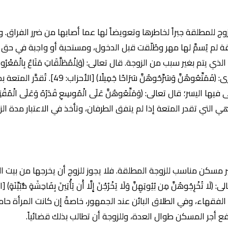
ج للمطلقة جبراً لخاطرها وتعويضاً لها عما أصابها من ضرر الفراق
لم يُسمَّ لها مهر وطُلّقت قبل الدخول، ومستحبة أو واجبة في حق غ
م بغير سبب من الزوجة. قال تعالى: (وَلِلْمُطَلَّقَاتِ مَتَاعٌ بِالْمَعْرُوفِ حَق
[البقرة: 241]، وفي آية أخرى: (فَمَتِّعُوهُنَّ وَسَرِّحُ
ليسر؛ قال تعالى: (وَمَتِّعُوهُنَّ عَلَى الْمُوسِعِ قَدَرُهُ وَعَلَى الْمُقْتِرِ قَدَ
والمحكمة هي التي تقدر المتعة إذا لم يتفق الطرفان، وتأخذ في الاعتبار مدة
مسكن مناسب للزوجة المطلقة. فلا يجوز للزوج أن يخرجها من بيت الز
فقهاء، وفي الطلاق البائن عند الجمهور، خاصةً إن كانت المرأة حاملا
ع أجر المسكن طوال العدة، وللزوجة أن تطالب بذلك قضائياً.