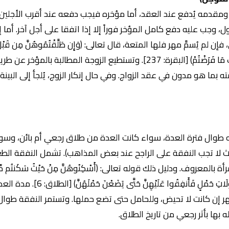
مقدمه يُدفع عند العقد، أما مؤخره فيجب دفعه عند أقرب الأجلين: ا
ل، وجب عليه دفع كامل المؤخر فوراً إلا إذا اتفقا على أجل آخر. أما 
 يُسمَّ مهر فلها المتعة، قال تعالى: (وَإِن طَلَّقْتُمُوهُنَّ مِن قَبْلِ أَن
فَرَضْتُمْ لَهُنَّ فَرِيضَةً فَنِصْفُ مَا فَرَضْتُمْ) [البقرة: 237]. وتستطيع الزوجة
ته بما هو مدون في عقد الزواج. وفي حال إنكار الزوج، يُلجأ إلى البينة 
 طوال فترة العدة، سواء كانت العدة من طلاق رجعي أم بائن، وسواء 
حيث لا تجب النفقة على الراجح عند بعض المذاهب). تشمل النفقة ا
المعروف. ودليل ذلك قوله تعالى: (أَسْكِنُوهُنَّ مِنْ حَيْثُ سَكَنتُم مِّن وُجْ
لِتُضَيِّقُوا عَلَيْهِنَّ وَإِن كُنَّ أُولَاتِ 
هر إن كانت لا تحيض، وللحامل حتى تضع حملها. وتستمر النفقة طوال
ه بها بأثر رجعي من تاريخ الطلاق.