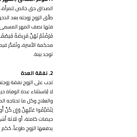
الصداق حق خالص للمرأة، و
طلّق الزوج زوجته بعد الدخو
فلها نصف المهر المسمى، فإن لم
محكمة الأسرة، وتُقدَّر قيم
توجد بينة.
2. نفقة العدة
تجب على الزوج نفقة زوجته
لا (باستثناء عدة الوفاة 
والعلاج وكل ما تحتاجه المرأة ب
حيضات كاملة، أو ثلاثة أش
يدفعها الزوج طوعاً، حُكم ل