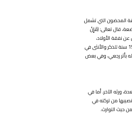
نفقة المحضون التي تشمل
، قال تعالى: (فَإِنْ
 وهي حق مستقل عن نفقة الأولاد،
وتستمر حتى يبلغ الطفل سن الاستغناء عن خدمة النساء أو سن الحضانة المقررة قانوناً (غالباً 15 سنة للذكر والأنثى في
 له بأثر رجعي، وفي بعض
ة، ورثه الآخر. أما في
ا نصيبها من تركته في
من حيث التوارث.