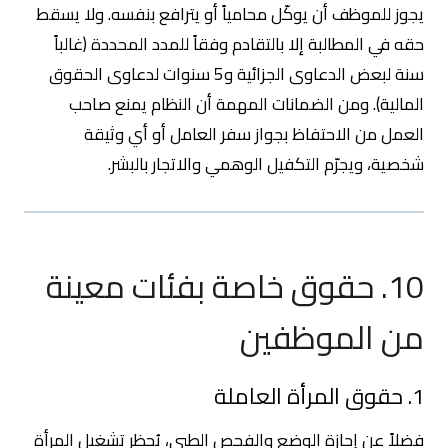
يجوز للموظف أن يوكّل محامياً أو يترافع بنفسه. ولا يسقط
حقه في المطالبة إلا بالتقادم وفقاً للمدد المحددة (غالباً
سنة لبعض الدعاوى الجزائية و5 سنوات لدعاوى الحقوق
المالية). ومن الضمانات المهمة أن النظام يمنع صاحب
العمل من الاحتفاظ بجواز سفر العامل أو أي وثيقة
شخصية، ويجرّم التكفيل الوهمي والاتجار بالبشر.
10. حقوق خاصة بفئات معينة
من الموظفين
1. حقوق المرأة العاملة
فضلاً عن إجازة الوضع والفحص الطبي، يُحظر تشغيل المرأة