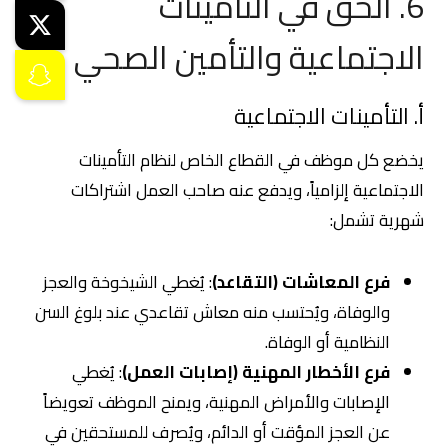
6. الحق في التأمينات
الاجتماعية والتأمين الصحي
أ. التأمينات الاجتماعية
يخضع كل موظف في القطاع الخاص لنظام التأمينات
الاجتماعية إلزامياً، ويدفع عنه صاحب العمل اشتراكات
شهرية تشمل:
فرع المعاشات (التقاعد)
: يُغطي الشيخوخة والعجز
والوفاة، ويُحتسب منه معاش تقاعدي عند بلوغ السن
النظامية أو الوفاة.
فرع الأخطار المهنية (إصابات العمل)
: يُغطي
الإصابات والأمراض المهنية، ويمنح الموظف تعويضاً
عن العجز المؤقت أو الدائم، ويُصرف للمستحقين في