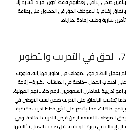
بتأمين صحي إلزامي يغطيهم فقط (دون أفراد الأسرة إلا
باتفاق إضافي). للموظف الحق في الحصول على بطاقة
تأمين سارية وطلب إفادة بمزاياه.
7. الحق في التدريب والتطوير
لم يغفل النظام حق الموظف في تطوير مهاراته، فأوجب
على أصحاب العمل –خاصة في المنشآت الكبيرة– إتاحة
برامج تدريبية للعاملين السعوديين لرفع كفاءتهم المهنية.
كما يُحتسب الإنفاق على التدريب ضمن نسب التوطين في
برنامج نطاقات، مما يشجع على تبنّي خطط تدريب حقيقية.
يحق للموظف الاستفسار عن فرص التدريب المتاحة، وفي
حال إرساله في دورة خارجية يتحمّل صاحب العمل تكاليفها