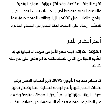
تقرره اللجنة المختصة. وقد أقرّت وزارة الموارد البشرية
والتنمية الاجتماعية حداً أدنى لاحتساب نسب التوطين في
برنامج نطاقات (مثل 4000 ريال للوظائف المتخصصة)، مما
ينعكس إيجاباً على الحدود الدنيا للأجور في القطاع الخاص.
أهم أحكام الأجر:
1.موعد الصرف
: يجب دفع الأجر في موعد لا يتجاوز نهاية
الشهر الميلادي التالي لاستحقاقه ما لم يتفق على غير ذلك
كتابة.
2.
نظام حماية الأجور (WPS)
: يُلزم أصحاب العمل برفع
ملفات الأجور شهرياً عبر البنوك المحلية، مما يضمن توثيق
صرف الرواتب وإثباتها رسمياً. يحق للموظف متابعة وضعه
في النظام عبر منصة
مدد
أو الاستفسار من حسابه البنكي.