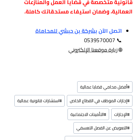
قانونية متخصصة في قضايا العمل والمنازعات
العمالية، وضمان استيفاء مستحقاتك كاملة.
اتصل الآن
ب
شركة
بن حبشي للمحاماة
📞 0539570007
🌐
زيارة موقعنا الإلكتروني
وسوم
#
أفضل محامي قضايا عمالية
المقال:
#
إجازات الموظف في القطاع الخاص
#
استشارات قانونية عمالية
#
الإجازات
#
التأمينات الاجتماعية
#
التعويض عن الفصل التعسفي