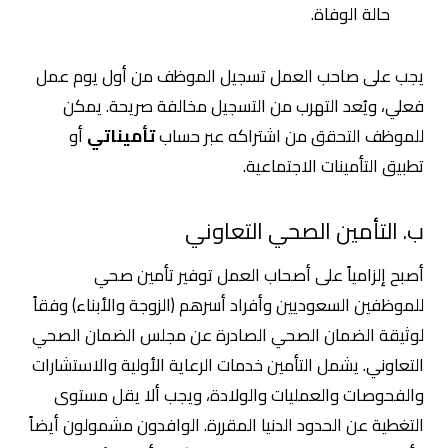
حالة الوفاة.
يجب على صاحب العمل تسجيل الموظف من أول يوم عمل
فعلي، ويُعد التهرب من التسجيل مخالفة صريحة. يمكن
للموظف التحقق من اشتراكه عبر حساب
تأميناتي
أو
تطبيق التأمينات الاجتماعية.
ب. التأمين الصحي التعاوني
أصبح إلزامياً على أصحاب العمل توفير تأمين صحي
للموظفين السعوديين وأفراد أسرهم (الزوجة والأبناء) وفقاً
لوثيقة الضمان الصحي الصادرة عن مجلس الضمان الصحي
التعاوني. يشمل التأمين خدمات الرعاية الأولية والاستشارات
والفحوصات والعمليات والولادة، ويجب ألا يقل مستوى
التغطية عن الحدود الدنيا المقررة. الوافدون مشمولون أيضاً