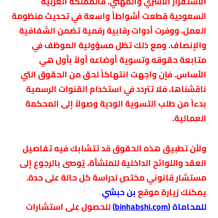
الاستقرار الأسري والمهني. فالمملكة العربية
السعودية قطعت أشواطاً واسعة في تحديث منظومة
العمل، ووفرت أدوات رقابية رقمية تضمن الشفافية
والإنصاف. ومع ذلك تظل مسؤولية الموظف في
متابعة حقوقه وتسوية أوضاعه أولاً بأول هي
الأساس. فإن واجهت انتهاكاً لحق من الحقوق التي
ناقشناها، فلا تتردد في استخدام القنوات الرسمية
بدءاً من طلب التسوية الودية وصولاً إلى المحكمة
العمالية.
ولأن تطبيق هذه الحقوق قد تتشابك فيه تفاصيل
العقد واللوائح الداخلية للمنشأة، يُوصى بالرجوع إلى
مستشار قانوني مختص لدراسة كل حالة على حدة.
يمكنك زيارة موقع
بن حبشي
للمحاماة
(
binhabshi.com
)
للحصول على استشارات