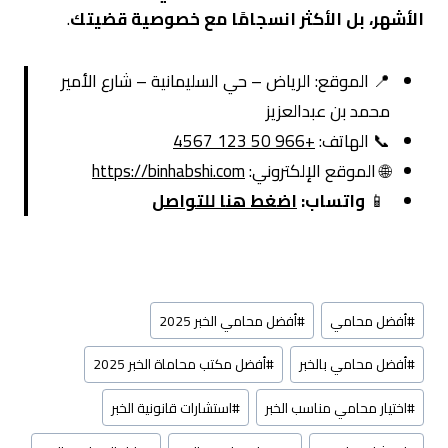
الأشهر، بل الأكثر انسجامًا مع خصوصية قضيتك
.
📍 الموقع: الرياض – حي السليمانية – شارع الأمير
محمد بن عبدالعزيز
📞 الهاتف:
+966 50 123 4567
🌐 الموقع الإلكتروني:
https://binhabshi.com
📱
واتساب:
اضغط هنا للتواصل
وسوم
#
أفضل محامي
#
أفضل محامي الخبر 2025
المقال:
#
أفضل محامي بالخبر
#
أفضل مكتب محاماة الخبر 2025
#
اختيار محامي مناسب الخبر
#
استشارات قانونية الخبر