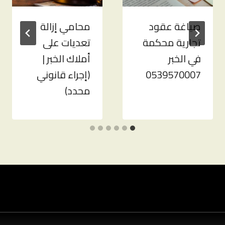
صياغة عقود
محامي إزالة
تجارية محكمة
تعديات على
في الخبر
أملاك الخبر |
0539570007
(إجراء قانوني
محدد)