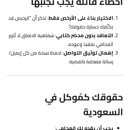
أخطاء قاتلة يجب تجنبها
الاختيار بناءً على الأرخص فقط
: تذكر أن “الرخيص قد
يكلّفك خسارة حقوقك”.
التعاقد بدون محضر كتابي
: شفاهية الاتفاق لا تُلزم
المحامي بتنفيذ وعوده.
إهمال توثيق التواصل
: احفظ نسخة من كل إيميل/
رسالة متعلقة بالقضية.
حقوقك كمُوكل في
السعودية
يجب أن يقدم لك المحامي
: