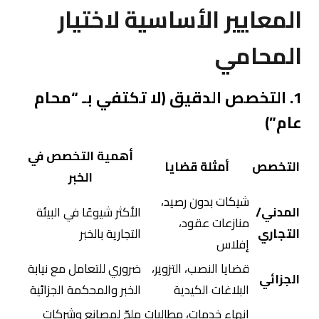
المعايير الأساسية لاختيار
المحامي
1. التخصص الدقيق (لا تكتفي بـ “محام
عام”)
أهمية التخصص في
التخصص
أمثلة قضايا
الخبر
شيكات بدون رصيد،
المدني/
الأكثر شيوعًا في البيئة
منازعات عقود،
التجاري
التجارية بالخبر
إفلاس
قضايا النصب، التزوير،
ضروري للتعامل مع نيابة
الجزائي
البلاغات الكيدية
الخبر والمحكمة الجزائية
إنهاء خدمات، مطالبات
ملحّ لمصانع وشركات