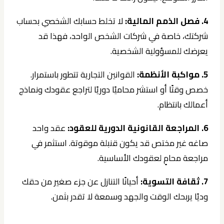
4. فصل الذمم المالية:
لا تخلط حسابك الشخصي بحساب
شركتك، خاصة في شركات الشخص الواحد، فهذا قد
يعرضك للمسؤولية الشخصية.
5. مواكبة الأنظمة:
القوانين التجارية تتطور باستمرار.
خصص وقتًا أو استشر محاميًا دوريًا لتراجع عقودك ونماذج
أعمالك بانتظام.
6. المراجعة القانونية الدورية للعقود:
عقد واحد
صاغه غير مختص قد يكون قنبلة موقوتة. استثمر في
مراجعة محامٍ لعقودك الأساسية.
7. ثقافة التسوية:
أحيانًا التنازل عن جزء صغير من حقك
وديًا يربحك الوقت والجهد وسمعة لا تقدر بثمن.