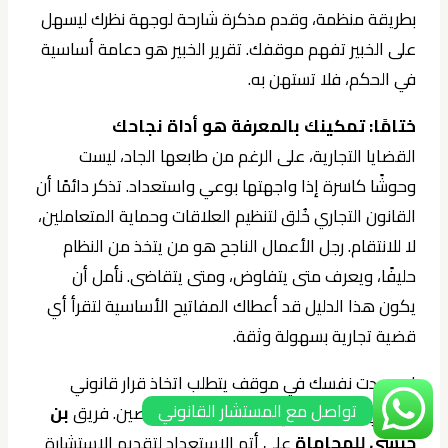
بطريقة منظمة، وقدم مذكرة شارحة لوجهة نظرك ليسهل
على الخبير تفهم موقفك. تقرير الخبير هو دعامة أساسية
في الحكم، فلا تستهن به.
ختامًا: تمكينك بالمعرفة هو أداة نجاحك
القضايا التجارية، على الرغم من طابعها الجاد، ليست
وحوشًا كاسرة إذا واجهتها بوعي واستعداد. تذكر دائمًا أن
القانون التجاري خُلق لتنظيم العلاقات وحماية المتعاملين،
لا للانتقام. رجل الأعمال الناجح هو من يتخذ من النظام
حليفًا، ويعرف متى يتفاوض، ومتى يتقاضى. نأمل أن
يكون هذا الدليل قد أعطاك المفاتيح الأساسية لتقرأ أي
قضية تجارية بسهولة وثقة.
إن وجدت نفسك في موقف يتطلب اتخاذ قرار قانوني
تواصل مع المستشار القانوني
مصيري، فلا تتردد في التواصل مع متخصصين. فريق
بن
حبشي للمحاماة
على أتم الاستعداد لتقديم الاستشارة