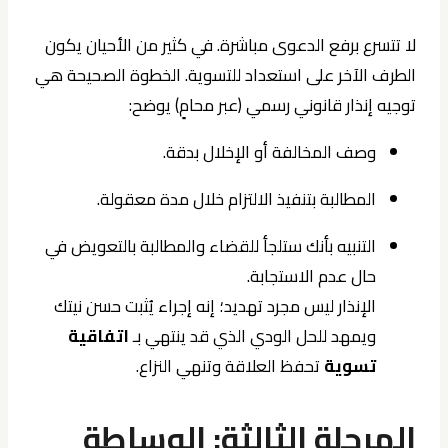
لا تتسرع برفع الدعوى مباشرة. في كثير من الأحيان يكون
الطرف الآخر على استعداد للتسوية. الخطوة الصحيحة هي
توجيه إنذار قانوني رسمي (عبر محامٍ) يوضح:
وصف المخالفة أو الإخلال بدقة.
المطالبة بتنفيذ الالتزام خلال مدة معقولة.
التنبيه بأنك ستلجأ للقضاء والمطالبة بالتعويض في
حال عدم الاستجابة.
الإنذار ليس مجرد تهديد؛ إنه إجراء يُثبت حسن نيتك
ويمهد للحل الودي الذي قد ينتهي بـ
اتفاقية
تسوية
تحفظ العلاقة وتنهي النزاع.
المرحلة الثالثة: الوساطة