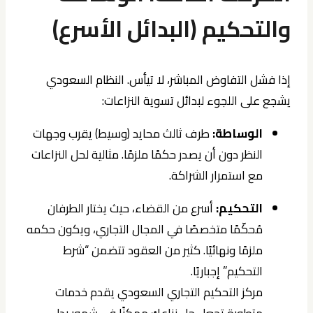
والتحكيم (البدائل الأسرع)
إذا فشل التفاوض المباشر، لا تيأس. النظام السعودي
يشجع على اللجوء لبدائل تسوية النزاعات:
الوساطة:
طرف ثالث محايد (وسيط) يقرب وجهات
النظر دون أن يصدر حكمًا ملزمًا. مثالية لحل النزاعات
مع استمرار الشراكة.
التحكيم:
أسرع من القضاء، حيث يختار الطرفان
مُحكّمًا متخصصًا في المجال التجاري، ويكون حكمه
ملزمًا ونهائيًا. كثير من العقود تتضمن “شرط
التحكيم” إجباريًا.
مركز التحكيم التجاري السعودي يقدم خدمات
متطورة تجعل حل نزاعك ممكنًا في شهور بدل