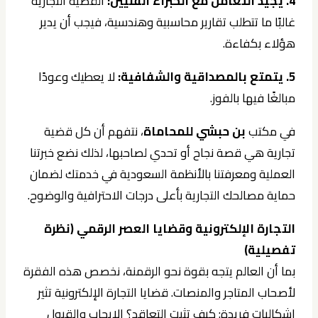
4. يُجيد التعامل مع الخبراء الفنيين:
القضية التجارية
غالبًا ما تتطلب تقارير محاسبية وهندسية، فيجب أن يدير
هؤلاء بكفاءة.
5. يتمتع بالمصداقية والشفافية:
لا يعطيك وعودًا
مبالغًا فيها بالفوز.
في مكتب
بن حبشي للمحاماة
، نتفهم أن كل قضية
تجارية هي قصة نجاح أو تحدي لصاحبها، لذلك نضع خبرتنا
العملية ومعرفتنا بالأنظمة السعودية في خدمتك لضمان
حماية مصالحك التجارية بأعلى درجات الاحترافية والوضوح.
التجارة الإلكترونية وقضايا العصر الرقمي (نظرة
تفصيلية)
بما أن العالم يتجه بقوة نحو الرقمنة، نخصص هذه الفقرة
لأصحاب المتاجر والمنصات. قضايا التجارة الإلكترونية تثير
إشكاليات فريدة: كيف تثبت التعاقد؟ الإيجاب والقبول