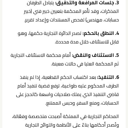
3. جلسات المرافعة والتدقيق:
يتبادل الطرفان
المذكرات، وقد تأمر المحكمة بتعيين خبير فني (خبير
حسابات، مهندس) لفحص المستندات وإعداد تقرير.
4. النطق بالحكم:
تصدر الدائرة التجارية حكمها، وهو
قابل للاستئناف خلال مدة محددة.
5. الاستئناف والنقض:
أمام محكمة الاستئناف التجارية
ثم المحكمة العليا في حالات معينة.
6. التنفيذ:
بعد اكتساب الحكم القطعية، إذا لم ينفذ
الطرف المحكوم عليه طواعية، ترفع قضية تنفيذ أمام
قاضي التنفيذ الذي يملك صلاحيات واسعة كالحجز على
الحسابات، ومنع السفر، وحبس الممتنع.
المحاكم التجارية في المملكة أصبحت متخصصة وفعّالة،
وتُصدر أحكامها بناءً على الأنظمة واللوائح التجارية