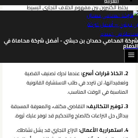
العربية
يخلط الكثيرون بين مفهوم الخلاف التجاري البسيط
والقضية التجارية المتكاملة الأركان. الحقيقة أن الإلمام
بطبيعة القضايا التجارية يُكسبك عدة مزايا استراتيجية:
1.الوقاية خير من العلاج:
فهم الأسباب الشائعة
شركة المحامي حمدان بن حبشي - أفضل شركة محاماة في
الدمام
للنزاعات يساعدك على صياغة عقود محكمة وتجنب
الثغرات.
2. اتخاذ قرارات أسرع:
عندما تدرك تصنيف القضية
وتعقيداتها، لن تتردد في طلب الاستشارة القانونية
المناسبة في الوقت المناسب.
3. توفير التكاليف:
التقاضي مكلف، والمعرفة المسبقة
ببدائل حل النزاعات كالصلح والتحكيم قد توفر عليك ثروة.
4. استمرارية الأعمال:
النزاع التجاري قد يشل نشاطك.