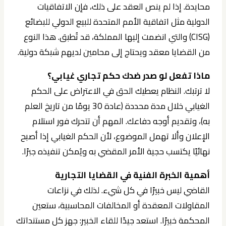
محايدة. إذا لم ينص العقد على ذلك، فإن الاتفاقيات
الدولية مثل اتفاقية الأمم المتحدة للبيع الدولي للبضائع
(CISG) والتي انضمت إليها المملكة، قد تُطبق. هذا النوع
من القضايا معقد ويحتاج إلى محامين لديهم شبكة دولية.
ماذا تفعل لو صدر ضدك حكم تجاري غيابي؟
لا ترتبك. النظام يعطيك الحق في الاعتراض على الحكم
الغيابي خلال مدة محددة (عادة 30 يومًا من تاريخ العلم
به)، وتقديم أوجه دفاعك. المهم أن تتحرك فور استلام
الإعلان وألا تهمل الموضوع، لأن الحكم الغيابي إذا أصبح
نهائيًا يكتسب حجية الأمر المقضي به ويُمكن تنفيذه جبرًا.
أهمية الخبرة الفنية في القضايا التجارية
القاضي ليس خبيرًا في كل شيء. لذلك في نزاعات
المقاولات المعقدة أو المخالفات المحاسبية، ستعين
المحكمة خبيرًا. استعد جيدًا للقاء الخبير: جهز كل مستنداتك