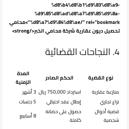
%d8%b4%d8%b1%d9%83%d8%a9-
%d9%85%d8%ad%d8%a7%d9%85%d9%8a-
%d8%a7%d9%84%d8%ae/” rel=”bookmark”>محامي
تحصيل ديون عقارية شركة محامي الخبر
</strong>
4. النجاحات القضائية
المدة
نوع القضية
الحكم الصادر
الزمنية
منازعة عقارية
استرداد 750,000 ريال
3 أشهر
نزاع تجاري
إبطال عقد احتيالي
5 جلسات
قضية أحوال
حصول على حضانة
8 أسابيع
شخصية
كاملة