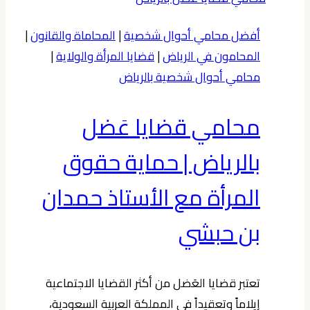
ناشئة
في
أفضل محامي أحوال شخصية
|
المحاماة والقانون
|
الخبر
المحامون في الرياض
|
قضايا المرأة والولاية
|
0539570007
محامي أحوال شخصية بالرياض
محامي قضايا عَضل
بالرياض | حماية حقوق
المرأة مع الأستاذ حمدان
بن حبشي
تعتبر قضايا العَضل من أكثر القضايا الاجتماعية
إيلاماً وتعقيداً في المملكة العربية السعودية،