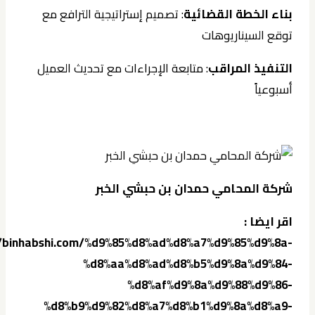
بناء الخطة القضائية
: تصميم إستراتيجية الترافع مع
توقع السيناريوهات
التنفيذ المراقب
: متابعة الإجراءات مع تحديث العميل
أسبوعياً
شركة المحامي حمدان بن حبشي الخبر
اقر ايضا :
//binhabshi.com/%d9%85%d8%ad%d8%a7%d9%85%d9%8a-
%d8%aa%d8%ad%d8%b5%d9%8a%d9%84-
%d8%af%d9%8a%d9%88%d9%86-
%d8%b9%d9%82%d8%a7%d8%b1%d9%8a%d8%a9-