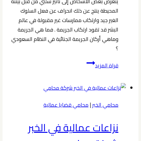
يتعرض بعض الأشخاص إلى تأثير سلبي من قبل بيئته
المحيطة ينتج عن ذلك انحراف عن فعل السلوك
الغير جيد وارتكاب ممارسات غير مقبولة في عالم
البشر قد تقود ارتكاب الجريمة . فما هي الجريمة
وماهي أركان الجريمة الجنائية في النظام السعودي
؟
أركان
قراة المزيد
الجريمة
الجنائية
في
النظام
محامي الخبر
|
محامي قضايا عمالية
السعودي
2024
نزاعات عمالية في الخبر