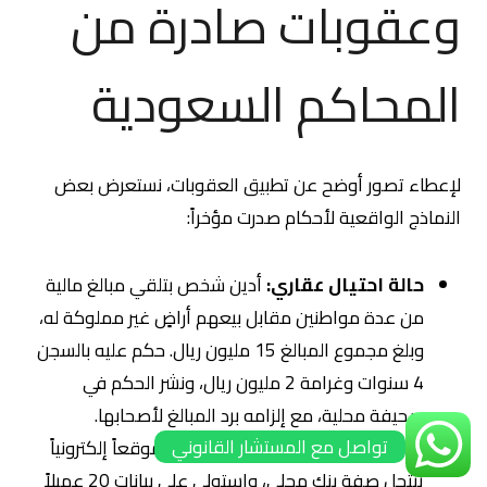
وعقوبات صادرة من
المحاكم السعودية
لإعطاء تصور أوضح عن تطبيق العقوبات، نستعرض بعض
النماذج الواقعية لأحكام صدرت مؤخراً:
حالة احتيال عقاري:
أدين شخص بتلقي مبالغ مالية
من عدة مواطنين مقابل بيعهم أراضٍ غير مملوكة له،
وبلغ مجموع المبالغ 15 مليون ريال. حكم عليه بالسجن
4 سنوات وغرامة 2 مليون ريال، ونشر الحكم في
صحيفة محلية، مع إلزامه برد المبالغ لأصحابها.
تواصل مع المستشار القانوني
حالة احتيال إلكتروني:
أنشأ متهم موقعاً إلكترونياً
ينتحل صفة بنك محلي، واستولى على بيانات 20 عميلاً