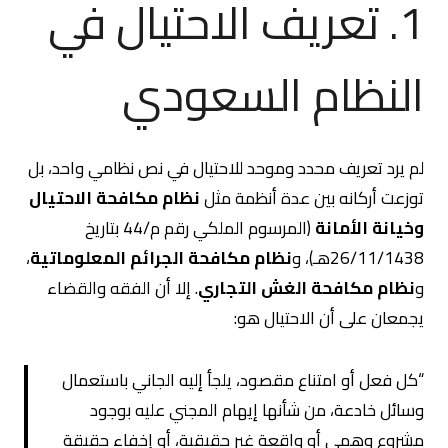
1. تعريف الاحتيال في
النظام السعودي
لم يرد تعريف محدد وموحد للاحتيال في نص نظامي واحد، بل
توزعت أركانه بين عدة أنظمة مثل
نظام مكافحة الاحتيال
وخيانة الأمانة
(المرسوم الملكي رقم م/44 بتاريخ
26/11/1438هـ)، و
نظام مكافحة الجرائم المعلوماتية
،
و
نظام مكافحة الغش التجاري
. إلا أن الفقه والقضاء
يجمعان على أن الاحتيال هو:
“كل فعل أو امتناع مقصود، يلجأ إليه الجاني باستعمال
وسائل خادعة، من شأنها إيهام المجني عليه بوجود
مشروع وهمي أو واقعة غير حقيقية، أو إخفاء حقيقة