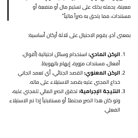
معينة، يحمله بذلك على تسليم مال أو منفعة أو
مستندات، مما يلحق به ضرراً مالياً.”
بمعنى آخر، يقوم الاحتيال على ثلاثة أركان أساسية:
الركن المادي:
استخدام وسائل احتيالية (أقوال،
أفعال، مستندات مزورة، إيهام بالهوية).
الركن المعنوي:
القصد الجنائي، أي تعمد الجاني
خداع المجني عليه بقصد الاستيلاء على ماله.
النتيجة الإجرامية:
تحقق الضرر المالي للمجني عليه،
ولو كان هذا الضرر محتملاً أو مستقبلياً إذا تم الاستيلاء
الفعلي.