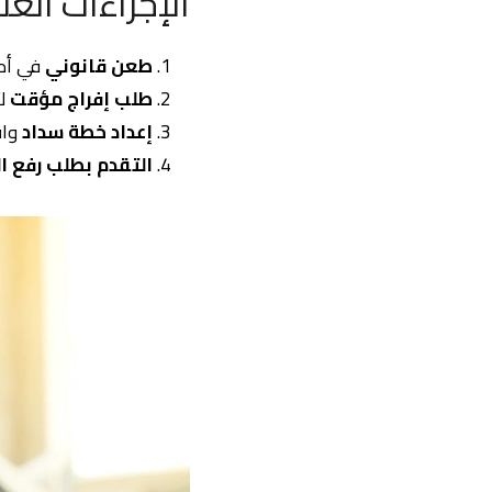
الإجراءات العل
طعن قانوني
في أمر ال
طلب إفراج مؤقت
لأ
إعداد خطة سداد
واق
التقدم بطلب رفع ا