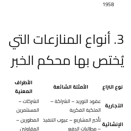
1958
3. أنواع المنازعات التي
يُختص بها محكم الخبر
الأطراف
نوع النزاع
الأمثلة الشائعة
المعنية
عقود التوريد – الشراكة –
الشركات –
التجارية
الملكية الفكرية
المستثمرين
تأخير المشاريع – عيوب التنفيذ
المطورين –
الإنشائية
– مطالبات الدفع
المقاولين