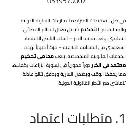
0539570007
في ظل التعقيدات المتزايدة للمنازعات التجارية الدولية
والمحلية، يبرز
التحكيم
كبديل فعّال للنظام القضائي
التقليدي. وتُعد مدينة الخبر – القلب النابض للاقتصاد
السعودي في المنطقة الشرقية – مركزاً حيوياً لهذه
الخدمات القانونية المتخصصة. يلعب
محامي تحكيم
معتمد في الخبر
دوراً محورياً في تسوية النزاعات بكفاءة،
مما يحفظ الوقت ويضمن السرية ويحقق نتائج عادلة
تتماشى مع الأطر القانونية الدولية.
1. متطلبات اعتماد