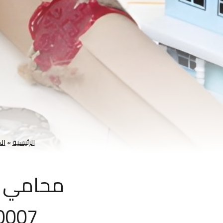
الرئيسية
»
ال
محامي حص
0539570007