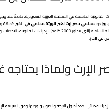
ات القانونية الحاسمة في المملكة العربية السعودية، خاصةً عند وجود
يبرز دور
محامي حصر إرث لغير الورثة محامي في الخبر
كحلقة وص
القضائي. تشرح هذه المقالة الشاملة (التي تتجاوز 2000 كلمة) الإجراءات ا
 في الخبر.
 الإرث ولماذا يحتاجه غي
 إجراء قضائي يحدد أصول التركة والديون ويوزعها وفق الشريعة الإ