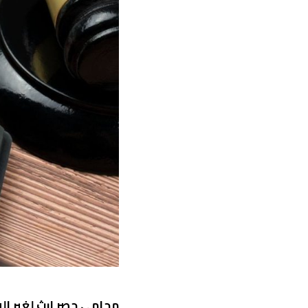
محامي حصر إرث لغير الو