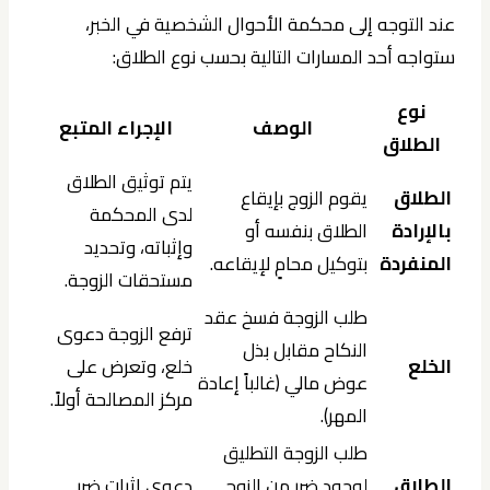
عند التوجه إلى محكمة الأحوال الشخصية في الخبر،
ستواجه أحد المسارات التالية بحسب نوع الطلاق:
نوع
الوصف
الإجراء المتبع
الطلاق
يتم توثيق الطلاق
الطلاق
يقوم الزوج بإيقاع
لدى المحكمة
بالإرادة
الطلاق بنفسه أو
وإثباته، وتحديد
المنفردة
بتوكيل محامٍ لإيقاعه.
مستحقات الزوجة.
طلب الزوجة فسخ عقد
ترفع الزوجة دعوى
النكاح مقابل بذل
الخلع
خلع، وتعرض على
عوض مالي (غالباً إعادة
مركز المصالحة أولاً.
المهر).
طلب الزوجة التطليق
الطلاق
لوجود ضرر من الزوج
دعوى إثبات ضرر