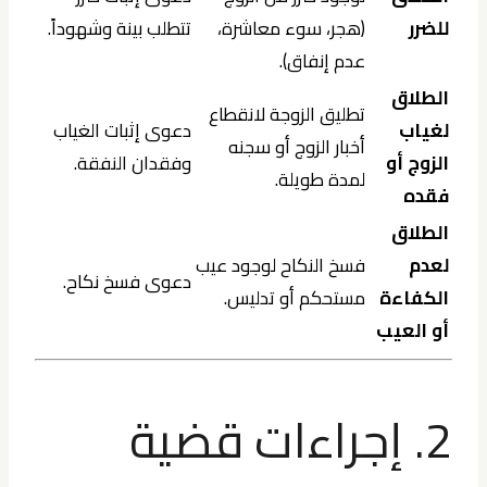
للضرر
(هجر، سوء معاشرة،
تتطلب بينة وشهوداً.
عدم إنفاق).
الطلاق
تطليق الزوجة لانقطاع
لغياب
دعوى إثبات الغياب
أخبار الزوج أو سجنه
الزوج أو
وفقدان النفقة.
لمدة طويلة.
فقده
الطلاق
لعدم
فسخ النكاح لوجود عيب
دعوى فسخ نكاح.
الكفاءة
مستحكم أو تدليس.
أو العيب
2. إجراءات قضية