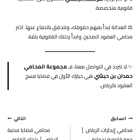
قانونية متخصصة.
⚖️ العدالة تبدأ بفهم حقوقك، وتتحقق بالدفاع عنها. اختر
محامي العقود الصحيح، وابدأ رحلتك القانونية بثقة.
✨ لا تتردد في التواصل معنا، فـ
مجموعة المحامي
حمدان بن حبشي
هي خيارك الأول في قضايا فسخ
العقود بالرياض.
تصفّح
السابق
التالي
محامي إيجارات الرياض │
محامي قضايا مدنية
خبرة قانونية لحماية
الرياض │ دليلك القانوني