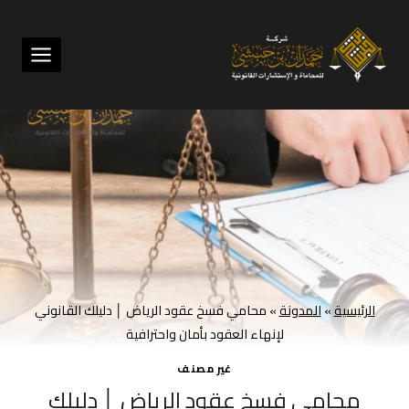
لتجاوز
لى
لمحتوى
الرئيسية
»
المدونة
»
محامي فسخ عقود الرياض │ دليلك القانوني
لإنهاء العقود بأمان واحترافية
غير مصنف
محامي فسخ عقود الرياض │ دليلك