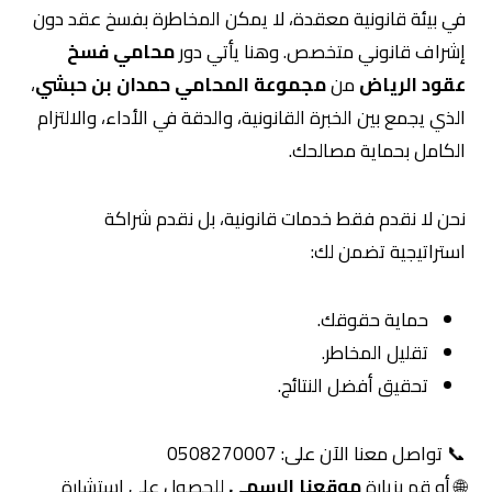
في بيئة قانونية معقدة، لا يمكن المخاطرة بفسخ عقد دون
إشراف قانوني متخصص. وهنا يأتي دور
محامي فسخ
عقود الرياض
من
مجموعة المحامي حمدان بن حبشي
،
الذي يجمع بين الخبرة القانونية، والدقة في الأداء، والالتزام
الكامل بحماية مصالحك.
نحن لا نقدم فقط خدمات قانونية، بل نقدم شراكة
استراتيجية تضمن لك:
حماية حقوقك.
تقليل المخاطر.
تحقيق أفضل النتائج.
📞 تواصل معنا الآن على: 0508270007
🌐 أو قم بزيارة
موقعنا الرسمي
للحصول على استشارة