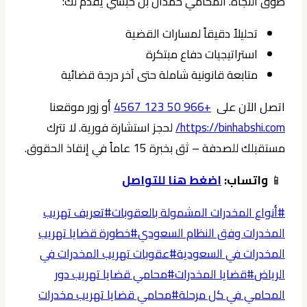
طوق النجاة. المحامي حمدان بن حبشي يقدم لك:
تحليلاً دقيقاً لمسارات القضية
استراتيجيات دفاع مبتكرة
متابعة قانونية شاملة حتى آخر درجة قضائية
اتصل الآن على
+966 50 123 4567
أو زور موقعنا
https://binhabshi.com/
لحجز استشارة فورية. لا تترك
مستقبلك للصدفة – ثق بخبرة 15 عاماً في إنقاذ الحقوق.
📱
واتساب:
اضغط هنا للتواصل
وسوم
#
أنواع المخدرات المشمولة بالعقوبات
#
تعريف تهريب
المقال:
المخدرات وفق النظام السعودي
#
خطورة قضايا تهريب
المخدرات في السعودية
#
عقوبات تهريب المخدرات في
الرياض
#
قضايا المخدرات
#
محامي قضايا تهريب دور
المحامي في كل مرحلة
#
محامي قضايا تهريب مخدرات