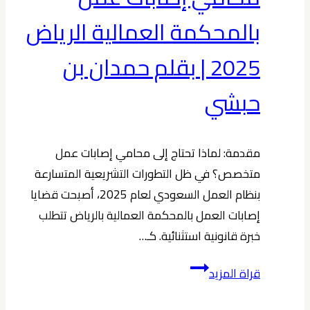
دفاع
قوي
بالمحكمة العمالية الرياض
ونتائج
2025 | بقلم حمدان بن
مضمونة
│
حبشي
خبير
جنائي
مقدمة: لماذا تحتاج إلى محامي إصابات عمل
متخصص؟ في ظل التطورات التشريعية المتسارعة
بنظام العمل السعودي لعام 2025، أصبحت قضايا
إصابات العمل بالمحكمة العمالية بالرياض تتطلب
خبرة قانونية استثنائية. كـ…
محامي
قراة المزيد
إصابات
عمل