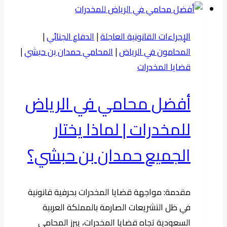
بالمحكمة
العمالية
الإجراءات القانونية العاجلة
|
الدفاع الجنائي
|
الرياض
المحامون في الرياض
|
المحامي حمدان بن حبشي
|
2025
قضايا المخدرات
|
بقلم
أفضل محامي في الرياض
حمدان
بن
للمخدرات | لماذا يختار
حبشي
الجميع حمدان بن حبشي؟
مقدمة: مواجهة قضايا المخدرات بحرفية قانونية
في ظل التشريعات الصارمة بالمملكة العربية
السعودية تجاه قضايا المخدرات، يبرز المحامي