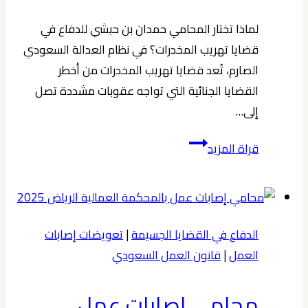
لماذا تختار المحامي حمدان بن حبشي للدفاع في
قضايا تهريب المخدرات؟ في نظام العدالة السعودي
الصارم، تُعد قضايا تهريب المخدرات من أخطر
القضايا الجنائية التي تواجه عقوبات مشددة تصل
إلى…
أفضل
قراة المزيد
محامي
قضايا
تهريب
مخدرات
الدفاع في القضايا الجسيمة
|
تعويضات إصابات
في
العمل
|
قانون العمل السعودي
الرياض
|
محامي إصابات عمل