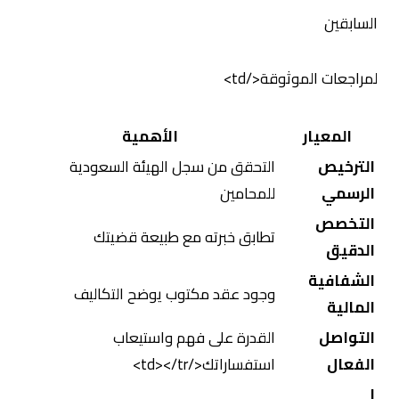
السابقين
لمراجعات الموثوقة</td>
المعيار
الأهمية
الترخيص
التحقق من سجل الهيئة السعودية
الرسمي
للمحامين
التخصص
تطابق خبرته مع طبيعة قضيتك
الدقيق
الشفافية
وجود عقد مكتوب يوضح التكاليف
المالية
التواصل
القدرة على فهم واستيعاب
الفعال
استفساراتك</td></tr>
ا