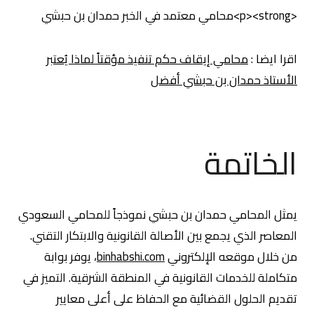
<p><strong>محامي معتمد في الخبر حمدان بن حبشي
اقرا ايضا :
محامي إيقاف حكم تنفيذ مؤقتاً لماذا يُعتبر
الأستاذ حمدان بن حبشي أفضل
الخاتمة
يمثل المحامي حمدان بن حبشي نموذجاً للمحامي السعودي
المعاصر الذي يجمع بين الأصالة القانونية والابتكار التقني.
من خلال موقعه الإلكتروني
binhabshi.com
، يوفر بوابة
متكاملة للخدمات القانونية في المنطقة الشرقية. التميز في
تقديم الحلول القضائية مع الحفاظ على أعلى معايير