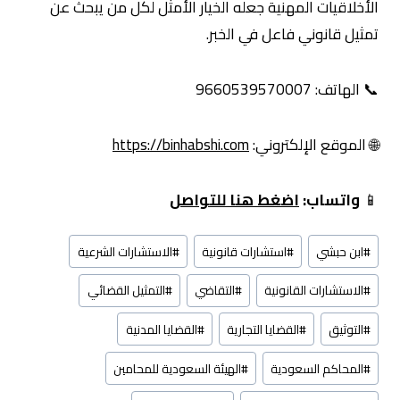
الأخلاقيات المهنية جعله الخيار الأمثل لكل من يبحث عن
تمثيل قانوني فاعل في الخبر.
📞 الهاتف: 9660539570007
🌐 الموقع الإلكتروني:
https://binhabshi.com
📱
واتساب:
اضغط هنا للتواصل
وسوم
#
ابن حبشي
#
استشارات قانونية
#
الاستشارات الشرعية
المقال:
#
الاستشارات القانونية
#
التقاضي
#
التمثيل القضائي
#
التوثيق
#
القضايا التجارية
#
القضايا المدنية
#
المحاكم السعودية
#
الهيئة السعودية للمحامين