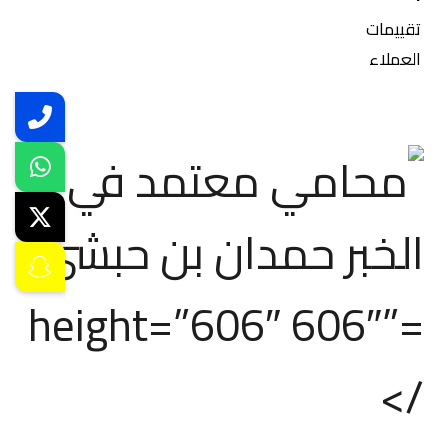
تقييمات
العملاء
=”606″ height=”606″
/>