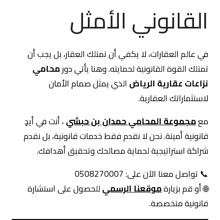
القانوني الأمثل
في عالم العقارات، لا يكفي أن تمتلك العقار، بل يجب أن
تمتلك القوة القانونية لحمايته. وهنا يأتي دور
محامي
نزاعات عقارية الرياض
الذي يمثل صمام الأمان
لاستثماراتك العقارية.
مع
مجموعة المحامي حمدان بن حبشي
، أنت في أيدٍ
قانونية أمينة. نحن لا نقدم فقط خدمات قانونية، بل نقدم
شراكة استراتيجية لحماية مصالحك وتحقيق أهدافك.
📞 تواصل معنا الآن على: 0508270007
🌐 أو قم بزيارة
موقعنا الرسمي
للحصول على استشارة
قانونية متخصصة.