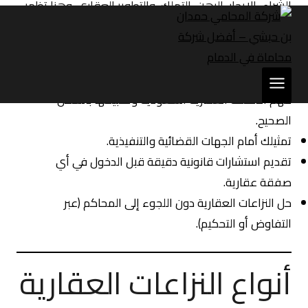
الشراء، الإيجار، الرهن، التملك، والتطوير العقاري. وهنا تظهر
أهمية وجود
محامي نزاعات عقارية الرياض
لمساعدتك
في:
حماية حقوقك كمستثمر أو مالك عقار.
فهم الأنظمة العقارية السعودية وتطبيقها بالشكل
الصحيح.
تمثيلك أمام الجهات القضائية والتنفيذية.
تقديم استشارات قانونية دقيقة قبل الدخول في أي
صفقة عقارية.
حل النزاعات العقارية دون اللجوء إلى المحاكم (عبر
التفاوض أو التحكيم).
أنواع النزاعات العقارية