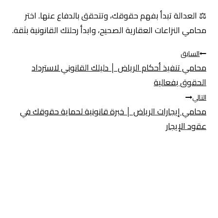
⚖️ العدالة تبدأ بفهم حقوقك، وتتحقق بالدفاع عنها. اختر
محامي النزاعات العقارية الصحيح، وابدأ رحلتك القانونية بثقة.
تصفّح
السابق
محامي تنفيذ أحكام الرياض │ دليلك القانوني لاسترداد
الحقوق بفعالية
المقالات
التالي
محامي إيجارات الرياض │ خبرة قانونية لحماية حقوقك في
عقود الإيجار