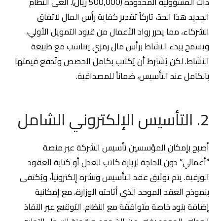
ذات المسؤولية المحدودة (500,000 ريال). ألغى النظام
الجديد هذا الحدّ، تاركاً تقدير كفاية رأس المال لاتفاق
الشركاء، مما يحرر رواد الأعمال من قيود التمويل الأولي،
ويسمح ببدء النشاط برأس مال رمزي يتناسب مع طبيعة
النشاط. لكن يُشترط أن يُكتتب بكامل الحصص وتُدفع قيمتها
بالكامل عند التأسيس، ضماناً للمصداقية.
2. التأسيس الإلكتروني الشامل
أصبح بإمكان المؤسسين تأسيس الشركة عبر منصة
“أعمالي” دون الحاجة لزيارة كاتب العدل أو كتابة العقود
الورقية. يتم توثيق عقد التأسيس ونشره إلكترونياً، ويُكتفى
بنموذج العقد الموحد الذي أتاحته الوزارة، مع إمكانية
إضافة بنود خاصة متوافقة مع النظام. التوقيع عبر النفاذ