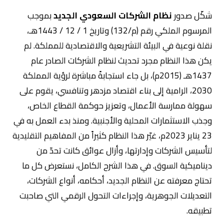
شكّل صدور
نظام الشركات السعودي الجديد
بموجب
المرسوم الملكي رقم (م/132) وتاريخ 1 / 12 / 1443هـ،
نقلة نوعية في البيئة التشريعية والاقتصادية للمملكة. لم
يكن هذا النظام مجرد تحديث لنظام الشركات الصادر عام
1437هـ (2015م)، بل جاء استجابةً مباشرة لرؤية المملكة
2030، الرامية إلى بناء اقتصاد مزدهر وتنافسي، يقوم على
سهولة ممارسة الأعمال، وتعزيز حوكمة القطاع الخاص،
وجذب الاستثمارات المحلية والأجنبية. ومنذ بدء العمل به في
23 يناير 2023م، غيّر هذا النظام كثيراً من المفاهيم التقليدية
لتأسيس الشركات وإدارتها، وأزال عوائق كانت تحدّ من
ديناميكية السوق. في هذا الشرح الكامل، نستعرض كل ما
تحتاج معرفته عن النظام الجديد، أحكامه، أنواع الشركات،
التعديلات الجوهرية، وإجراءات التحول الرقمي التي صاحبت
تطبيقه.