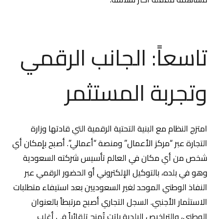
تاسعاً: الجانب الرقمي
وتجربة المستثمر
امتزج النظام مع البنية التحتية الرقمية التي قادتها وزارة
التجارة عبر “مركز الأعمال” ومنصة “أعمالي”. أصبح بإمكان أي
شخص من أي مكان في العالم تأسيس شركته السعودية
وهو في بلده، بالتوكيل الإلكتروني أو الحضور الرقمي عبر
النفاذ الوطني الموحد لغير السعوديين بعد استيفاء متطلبات
الاستثمار الأجنبي. السجل التجاري أصبح مرتبطاً بالعنوان
الوطني، والتراخيص البلدية باتت تُمنح تلقائياً في أغلب