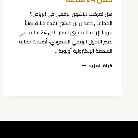
هل تعرضت للتشهير الرقمي في الرياض؟
المحامي حمدان بن حبشي يقدم حلاً قانونياً
فورياً لإزالة المحتوى الضار خلال 24 ساعة. في
عصر التحول الرقمي السعودي، أصبحت حماية
السمعة الإلكترونية أولوية…
محامي
قراة المزيد
تشهير
إلكتروني
الرياض
|
إزالة
المحتوى
الضار
خلال
24
ساعة