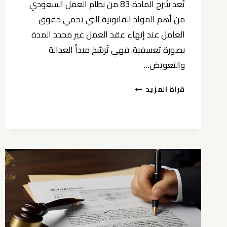
تُعد شرح المادة 83 من نظام العمل السعودي
من أهم المواد القانونية التي تحمي حقوق
العامل عند إنهاء عقد العمل غير محدد المدة
بصورة تعسفية. فهي تُرسّخ مبدأ العدالة
والتعويض…
شرح
قراة المزيد
المادة
83
من
نظام
العمل
السعودي