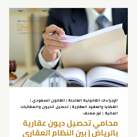
|
حمدان
بن
حبشي
|
حلول
قانونية
ناجحة
الإجراءات القانونية العاجلة
|
القانون السعودي
|
القضايا والعقود العقارية
|
تحصيل الديون والمطالبات
المالية
|
غير مصنف
محامي تحصيل ديون عقارية
بالرياض | بين النظام العقاري