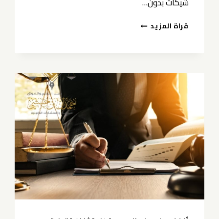
شيكات بدون…
محامي
قراة المزيد
قضايا
شيكات
بدون
رصيد
الخبر
(مباشر
أكثر
من
“شيكات”)