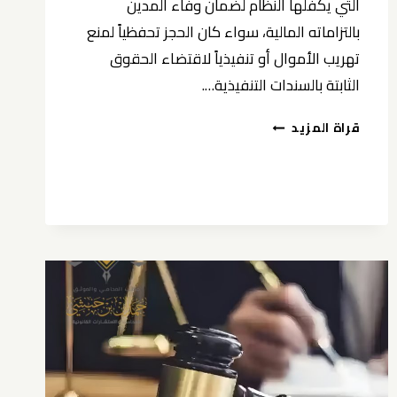
التي يكفلها النظام لضمان وفاء المدين
بالتزاماته المالية، سواء كان الحجز تحفظياً لمنع
تهريب الأموال أو تنفيذياً لاقتضاء الحقوق
الثابتة بالسندات التنفيذية….
شروط
قراة المزيد
الحجز
على
الأموال