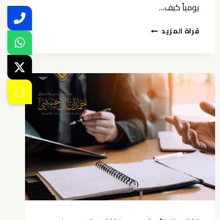
يومياً كيف…
محامي
قراة المزيد
نزاعات
حدود
عقارات
الخبر
|
لعام
2026|2025