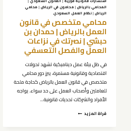
استشارات قانونية فورية
|
القانون السعودي
|
المحامي بالرياض
|
محامون في الرياض
|
محامي
الرياض
|
نظام العمل السعودي
محامي متخصص في قانون
العمل بالرياض | حمدان بن
حبشي | نصرتك في نزاعات
العمل والفصل التعسفي
في ظل بيئة عمل ديناميكية تشهد تحولات
اقتصادية وقانونية مستمرة، يبرز دور محامي
متخصص في قانون العمل بالرياض كحاجة ملحة
للعاملين وأصحاب العمل على حد سواء. يواجه
الأفراد والشركات تحديات قانونية…
محامي
قراة المزيد
متخصص
في