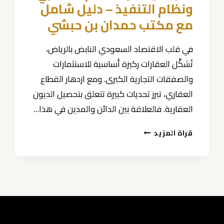
ونظام التنفيذ – دليل شامل
مع مكتب حمدان بن حبشي
في قلب الاقتصاد السعودي النابض بالرياض،
تُشكِّل العقارات ركيزة أساسية للاستثمارات
والصفقات التجارية الكبرى. ومع ازدهار القطاع
العقاري، تبرز تحديات كبيرة تتعلق بتحصيل الديون
العقارية. فالعلاقة بين الدائن والمدين في هذا…
محامي
قراة المزيد
تحصيل
ديون
عقارية
بالرياض
|
بين
النظام