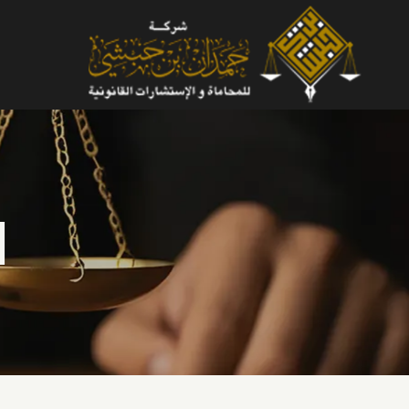
لتجاوز
لى
لمحتوى
ا