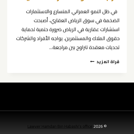
في ظل النمو العمراني المتسارع والاستثمارات
الضخمة في سوق الرياض العقاري، أصبحت
استشارات عقارية في الرياض ضرورة حتمية لحماية
حقوق الملاك والمستثمرين. يواجه الأفراد والشركات
تحديات معقدة تتراوح بين مراجعة…
استشارات
قراة المزيد
عقارية
في
الرياض
|
المحامي
حمدان
بن
حبشي
|
Lawyer Hamdan Bin Habashi’s office
© 2026
مراجعة