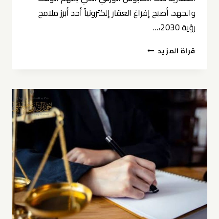
والجهد. أصبح إفراغ العقار إلكترونياً أحد أبرز ملامح
رؤية 2030،…
إفراغ
قراة المزيد
العقار
إلكترونياً