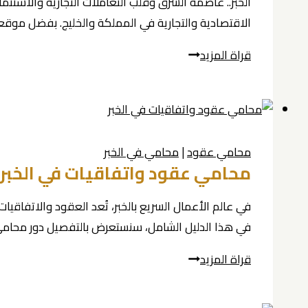
الخبر.. عاصمة الشرق وقلب التعاملات التجارية والاستثما
الاقتصادية والتجارية في المملكة والخليج. بفضل موقع
صياغة
قراة المزيد
مذكرات
التفاهم
في
الخبر
محامي عقود
|
محامي في الخبر
0539570007
محامي عقود واتفاقيات في الخبر 0539570007
في عالم الأعمال السريع بالخبر، تُعد العقود والاتفاقيات
في هذا الدليل الشامل، سنستعرض بالتفصيل دور محام
محامي
قراة المزيد
عقود
واتفاقيات