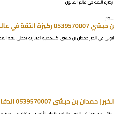
لخبر
في عالم القانون
قانوني في الخبر حمدان بن حبشي كشخصيةٍ اعتباريةٍ تحظى بثقة العم
0539570007 الدفاع بشراسة عن حقوقك
جنائي محامين في الخبر بجانبك سلاحك الأقوى للحفاظ على حريتك و