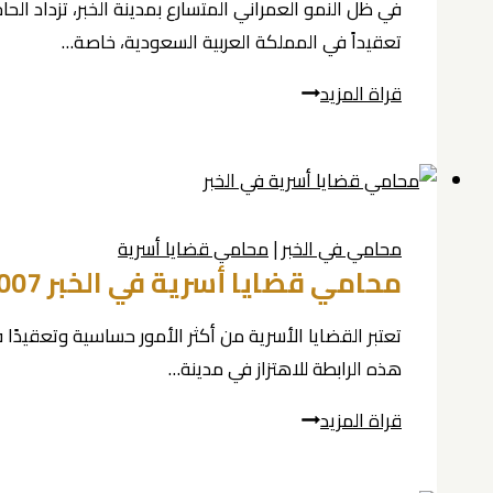
في ظل النمو العمراني المتسارع بمدينة الخبر، تزداد الحا
تعقيداً في المملكة العربية السعودية، خاصة…
استشارات
قراة المزيد
قانونية
عقارية
في
الخبر
محامي في الخبر
|
محامي قضايا أسرية
0539570007
محامي قضايا أسرية في الخبر 0539570007
تعتبر القضايا الأسرية من أكثر الأمور حساسية وتعقيدً
هذه الرابطة للاهتزاز في مدينة…
محامي
قراة المزيد
قضايا
أسرية