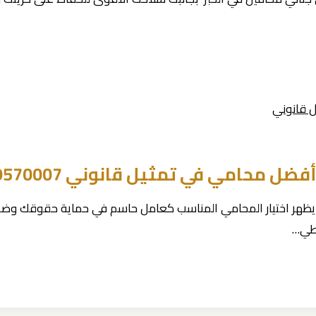
مثيل قانوني 0539570007 خبرة حمدان بن حبشي
خبر، يظهر اختيار المحامي المناسب كعامل حاسم في حماية حقوقك و
غطي…