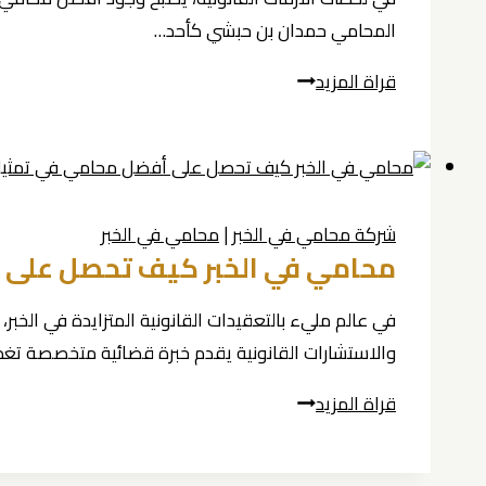
ركيزة
المحامي حمدان بن حبشي كأحد…
الثقة
أفضل
قراة المزيد
في
محامي
عالم
جنائي
القانون
محامين
في
شركة محامي في الخبر
|
محامي في الخبر
الخبر
محامي في الخبر كيف تحصل على أفضل محامي في ت
|
حمدان
في عالم مليء بالتعقيدات القانونية المتزايدة في ال
بن
والاستشارات القانونية يقدم خبرة قضائية متخصصة ت
حبشي
محامي
قراة المزيد
0539570007
في
الدفاع
الخبر
بشراسة