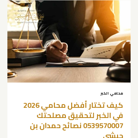
افضل
الحلول
القانونية
محامي
الخبر
2026
0539570007
دليل
شامل
محامي الخبر
كيف تختار أفضل محامي 2026
في الخبر لتحقيق مصلحتك
0539570007 نصائح حمدان بن
حبشي