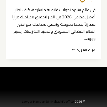
في عالم يشهد تحولات قانونية متسارعة، كيف تختار
أفضل محامي 2026 في الخبر لتحقيق مصلحتك قراراً
مصيرياً يحفظ حقوقك ويحمي مصالحك. مع تطور
النظام القضائي السعودي وتعقيد التشريعات، يصبح
وجود…
كيف
قراة المزيد
تختار
أفضل
محامي
2026
في
الخبر
لتحقيق
مصلحتك
0539570007
Lawyer Hamdan Bin Habashi’s office
© 2026
نصائح