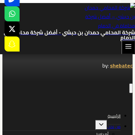
في
الخبر
0539570007
شركة المحامي حمدان بن حبشي - أفضل شركة محاماة في
الدمام
Lawyer Hamdan Bin Habashi’s office
© 2026
by:
shebatec
الرئيسية
تبديل
من نحن
القائمة
الفرعية
أهدافنا