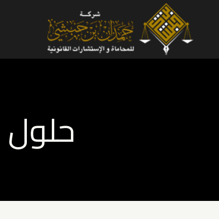
لتجاوز
لى
لمحتوى
حلول ق