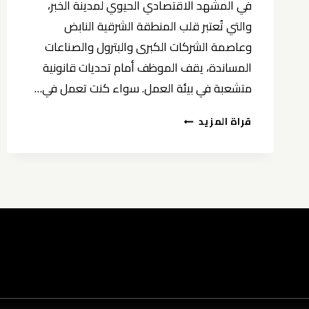
في المشهد الاقتصادي الحيوي لمدينة الخبر،
والتي تُعتبر قلب المنطقة الشرقية النابض
وعاصمة الشركات الكبرى والبترول والصناعات
المساندة، يقف الموظف أمام تحديات قانونية
متشعبة في بيئة العمل. سواء كنت تعمل في…
مستشار
قراة المزيد
قانوني
للموظفين
في
الخبر
0539570007