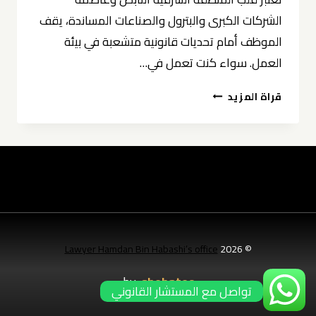
الشركات الكبرى والبترول والصناعات المساندة، يقف
الموظف أمام تحديات قانونية متشعبة في بيئة
العمل. سواء كنت تعمل في…
مستشار
قراة المزيد
قانوني
للموظفين
في
الخبر
0539570007
Lawyer Hamdan Bin Habashi’s office
© 2026
by:
shebatec
تواصل مع المستشار القانوني