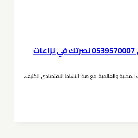
محامي متخصص في قانون العمل شركة محامي في الخبر | حمدان بن حبشي 0539570007 نصرتك في نزاعات
ات المحلية والعالمية. مع هذا النشاط الاقتصادي الكثيف،