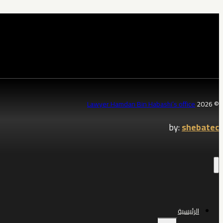
شركة
محامي
في
الخبر
|
حمدان
بن
Lawyer Hamdan Bin Habashi’s office
© 2026
حبشي
by:
shebatec
0539570007
نصرتك
في
نزاعات
العمل
والفصل
الرئيسية
التعسفي
تبديل