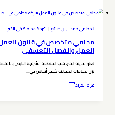
للموظفين
في
الخبر
المحامي حمدان بن حبشي
|
شركة محاماة في الخبر
0539570007
العمل والفصل التعسفي
تعتبر مدينة الخبر، قلب المنطقة الشرقية النابض بالاقتص
تبرز العلاقات العمالية كحجر أساس في…
محامي
قراة المزيد
متخصص
في
قانون
العمل