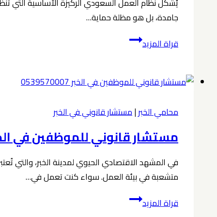
يُشكّل نظام العمل السعودي الركيزة الأساسية التي تنظ
جامدة، بل هو مظلة حماية…
حقوق
قراة المزيد
العامل
في
نظام
العمل
محامي الخبر
|
مستشار قانوني في الخبر
السعودي
دليل
مستشار قانوني للموظفين في الخبر 9570007
شامل
لحماية
في المشهد الاقتصادي الحيوي لمدينة الخبر، والتي تُعت
مستحقاتك
متشعبة في بيئة العمل. سواء كنت تعمل في…
القانونية
مستشار
قراة المزيد
قانوني