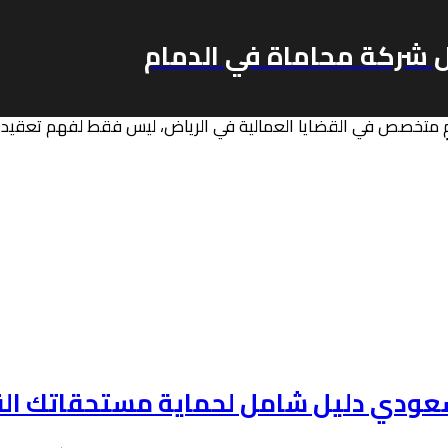
 شركة محاماة في الدمام
رياض
محامٍ متخصص في القضايا العمالية في الرياض، ليس فقط لفهم تعق
عودي دليل شامل لحماية مستحقاتك الق