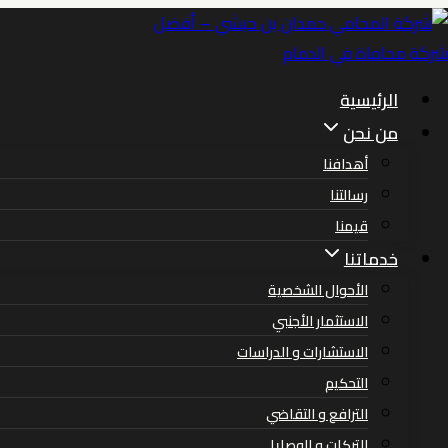
التجاوز
إلى
المحتوى
الرئيسية
من نحن
فصل تعسفي
أهدافنا
رسالتنا
قيمنا
خدماتنا
الأحوال الشخصية
الاستثمار الأجنبي
الاستشارات و الدراسات
التحكيم
الترافع و التقاضي
التركات و الوصايا