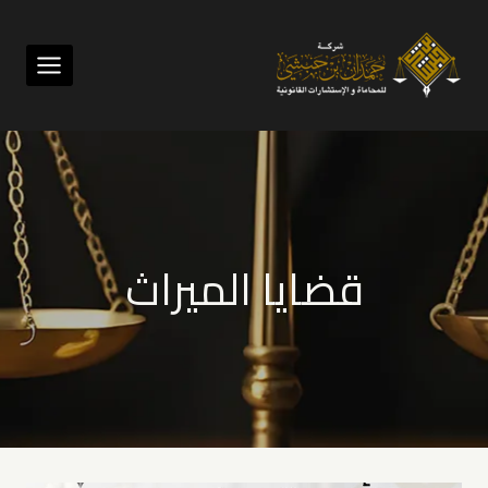
لتجاوز
لى
لمحتوى
قضايا الميراث