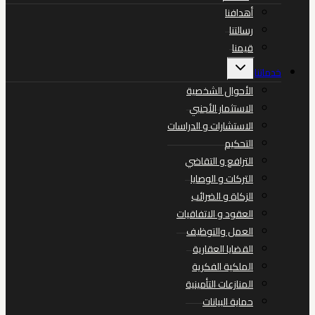
الفرعية
أهدافنا
رسالتنا
قيمنا
تبديل
خدماتنا
القائمة
الفرعية
الأحوال الشخصية
الاستثمار الأجنبي
الاستشارات و الدراسات
التحكيم
الترافع و التقاضي
التركات و الوصايا
الزكاة و الضرائب
العقود و الاتفاقيات
العمل والتوظيف
القضايا العقارية
الملكية الفكرية
المنازعات التأمينية
حماية البيانات