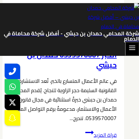
المستثمرين
في
الخبر
محامي أعمال واستثمار
|
محامي الخبر
شركة المحامي حمدان بن حبشي - أفضل شركة محاماة في
0539570007
الدمام
محامي أعمال واستثمار في
الخبر 0539570007 حمدان بن
حبشي
في عالم الأعمال المتسارع بالخبر، تُعد الاستشارة
القانونية السليمة حجر الزاوية للنجاح. يُقدم المحامي
حمدان بن حبشي خبرةً استثنائية في مجال قانون
الأعمال والاستثمار، مدعومةً برقم التواصل المباشر
0539570007. تندرج…
محامي
قراة المزيد