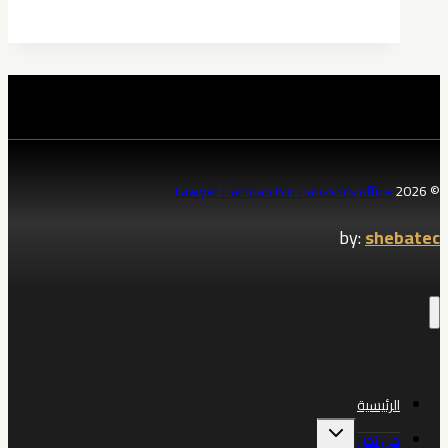
أعمال
واستثمار
في
الخبر
0539570007
حمدان
بن
Lawyer Hamdan Bin Habashi’s office
© 2026
حبشي
by:
shebatec
الرئيسية
تبديل
من نحن
القائمة