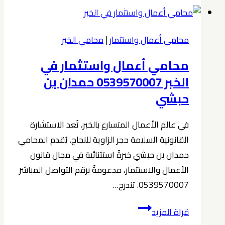
شركات
ناشئة
في
محامي أعمال واستثمار
|
محامي الخبر
الخبر
محامي أعمال واستثمار في
0539570007
الخبر 0539570007 حمدان بن
حبشي
في عالم الأعمال المتسارع بالخبر، تُعد الاستشارة
القانونية السليمة حجر الزاوية للنجاح. يُقدم المحامي
حمدان بن حبشي خبرةً استثنائية في مجال قانون
الأعمال والاستثمار، مدعومةً برقم التواصل المباشر
0539570007. تندرج…
محامي
قراة المزيد
أعمال