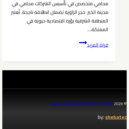
بن
محامي متخصص في تأسيس الشركات محامي في
حبشي
مدينة الخبر حجر الزاوية لضمان انطلاقة ناجحة. تُعتبر
المنطقة الشرقية بؤرة اقتصادية حيوية في
المملكة،…
محامي
قراة المزيد
متخصص
في
تأسيس
الشركات
محامي
في
مدينة
Lawyer Hamdan Bin Habashi’s office
© 2026
الخبر
by:
shebatec
0539570007