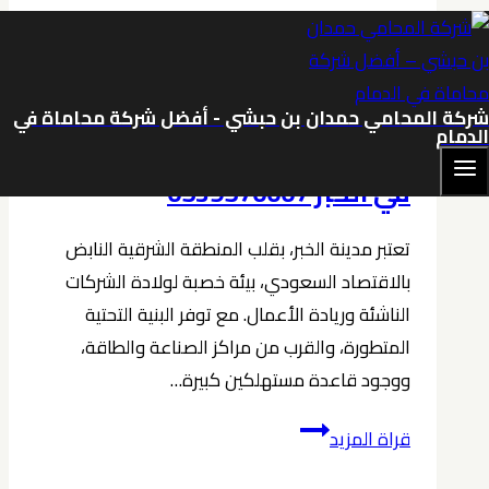
المستثمرين
في
الخبر
تأسيس الشركات في الخبر
|
محامي الخبر
شركة المحامي حمدان بن حبشي - أفضل شركة محاماة في
0539570007
الدمام
محامي تأسيس شركات ناشئة
في الخبر 0539570007
تعتبر مدينة الخبر، بقلب المنطقة الشرقية النابض
بالاقتصاد السعودي، بيئة خصبة لولادة الشركات
الناشئة وريادة الأعمال. مع توفر البنية التحتية
المتطورة، والقرب من مراكز الصناعة والطاقة،
ووجود قاعدة مستهلكين كبيرة…
محامي
قراة المزيد
تأسيس