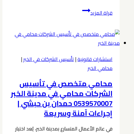
دليلك
قراة المزيد
الشامل
للاستشارة
القانونية
أفضل
شركة
استشارات قانونية
|
تأسيس الشركات في الخبر
|
محاماة
محامي الخبر
2026
محامي متخصص في تأسيس
في
الخبر
الشركات محامي في مدينة الخبر
0539570007
0539570007 حمدان بن حبشي |
مع
إجراءات آمنة وسريعة
المحامي
حمدان
في عالم الأعمال المتسارع بمدينة الخبر، يُعد اختيار