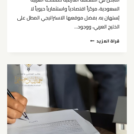
السعودية، مركزاً اقتصادياً واستثمارياً حيوياً لا
يُستهان به. بفضل موقعها الاستراتيجي المطل على
الخليج العربي، ووجود…
محامي
قراة المزيد
شؤون
المستثمرين
في
الخبر
0539570007