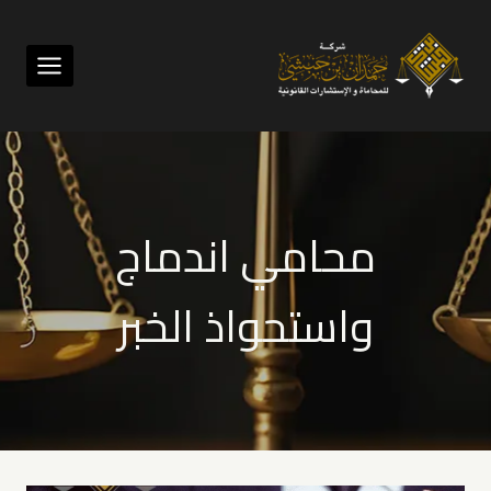
لتجاوز
لى
لمحتوى
محامي اندماج
واستحواذ الخبر