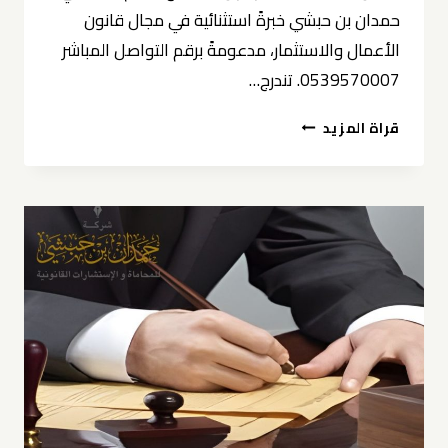
حمدان بن حبشي خبرةً استثنائية في مجال قانون
الأعمال والاستثمار، مدعومةً برقم التواصل المباشر
0539570007. تندرج…
محامي
قراة المزيد
أعمال
واستثمار
في
الخبر
0539570007
حمدان
بن
حبشي