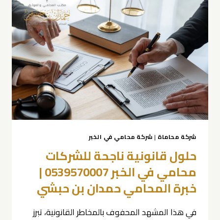
بن
حبشي
0539570007
شركة محاماة
|
شركة محامي في الخبر
حلول قانونية ناجحة للشركات
محامي في الخبر 0539570007 |
خبرة المحامي حمدان بن حبشي
في هذا المشهد المحفوف بالمخاطر القانونية، تبرز