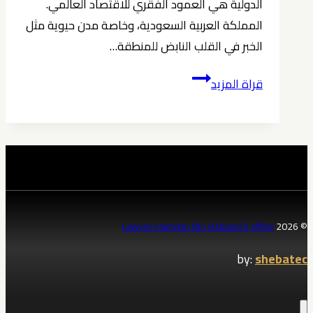
الدولية هي العمود الفقري للاقتصاد العالمي.
المملكة العربية السعودية، وخاصة مدن حيوية مثل
الخبر في القلب النابض للمنطقة…
محامي
قراة المزيد
تحكيم
دولي
محامي
في
الخبر
|
حمدان
Lawyer Hamdan Bin Habashi’s office
© 2026
بن
by:
shebatec
حبشي
0539570007
حل