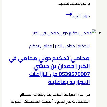
والموثوقية. يقدم…
شركة
قراة المزيد
محامي
في
الخبر
افضل
التحكيم
|
محامي الخبر
|
محامي تحكيم
الحلول
محامي تحكيم دولي محامي في
القانونية
محامي
الخبر | حمدان بن حبشي
الخبر
0539570007 حل النزاعات
2026
التجارية بفاعلية
0539570007
دليل
في ظل العولمة المتسارعة وتشابك المصالح
شامل
الاقتصادية عبر الحدود، أصبحت المعاملات التجارية