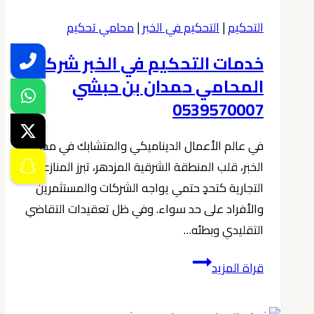
0539570007
التحكيم
|
التحكيم في الخبر
|
محامي تحكيم
خدمات التحكيم في الخبر شركة
المحامي حمدان بن حبشي
0539570007
في عالم الأعمال الديناميكي والمتشابك في مدينة
الخبر، قلب المنطقة الشرقية المزدهر، تبرز المنازعات
التجارية كتحدٍ حتمي يواجه الشركات والمستثمرين
والأفراد على حد سواء. وفي ظل تعقيدات التقاضي
التقليدي وبطئه…
خدمات
قراة المزيد
التحكيم
في