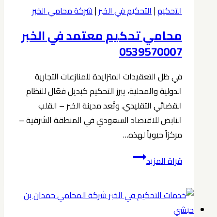
الخبر
التحكيم
|
التحكيم في الخبر
|
شركة محامي الخبر
0539570007
محامي تحكيم معتمد في الخبر
0539570007
في ظل التعقيدات المتزايدة للمنازعات التجارية
الدولية والمحلية، يبرز التحكيم كبديل فعّال للنظام
القضائي التقليدي. وتُعد مدينة الخبر – القلب
النابض للاقتصاد السعودي في المنطقة الشرقية –
مركزاً حيوياً لهذه…
محامي
قراة المزيد
تحكيم
معتمد
في
الخبر