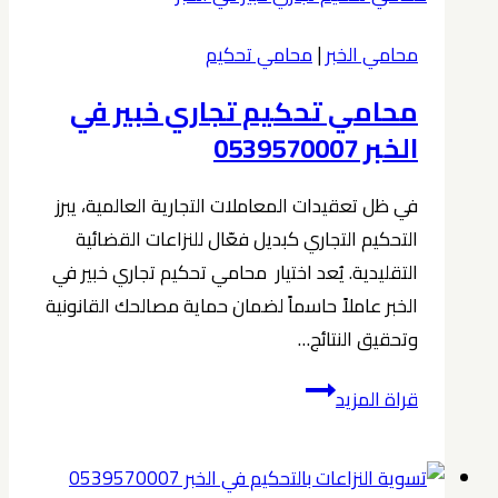
في
الخبر
محامي الخبر
|
محامي تحكيم
0539570007
محامي تحكيم تجاري خبير في
الخبر 0539570007
في ظل تعقيدات المعاملات التجارية العالمية، يبرز
التحكيم التجاري كبديل فعّال للنزاعات القضائية
التقليدية. يُعد اختيار محامي تحكيم تجاري خبير في
الخبر عاملاً حاسماً لضمان حماية مصالحك القانونية
وتحقيق النتائج…
محامي
قراة المزيد
تحكيم
تجاري
خبير