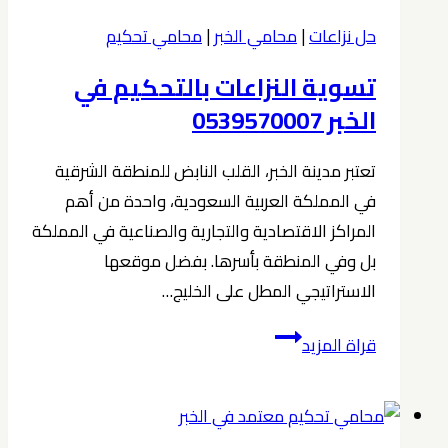
في
حل نزاعات
|
محامي الخبر
|
محامي تحكيم
الخبر
تسوية النزاعات بالتحكيم في
0539570007
الخبر 0539570007
تعتبر مدينة الخبر، القلب النابض للمنطقة الشرقية
في المملكة العربية السعودية، واحدة من أهم
المراكز الاقتصادية والتجارية والصناعية في المملكة
بل وفي المنطقة بأسرها. بفضل موقعها
الاستراتيجي المطل على الخليج…
تسوية
قراة المزيد
النزاعات
بالتحكيم
في