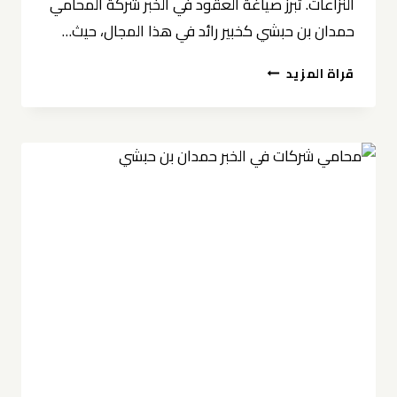
النزاعات. تبرز صياغة العقود في الخبر شركة المحامي
حمدان بن حبشي كخبير رائد في هذا المجال، حيث…
صياغة
قراة المزيد
العقود
في
الخبر
شركة
المحامي
حمدان
بن
حبشي
0539570007