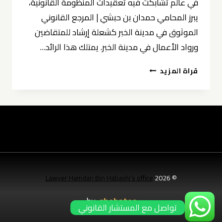
في عالم تشابكت فيه تعقيدات المنظومة القانونية،
يبرز المحامي حمدان بن حبشي | المرجع القانوني
الموثوق في مدينة الخبر كشعلة إرشاد للمتقاضين
ورواد الأعمال في مدينة الخبر. يمتلك هذا الرائد…
المحامي
قراة المزيد
حمدان
بن
حبشي
|
المرجع
القانوني
الموثوق
في
مدينة
Lawyer Hamdan Bin Habashi’s office
© 2026
الخبر
by:
shebatec
تواصل مع المستشار القانوني