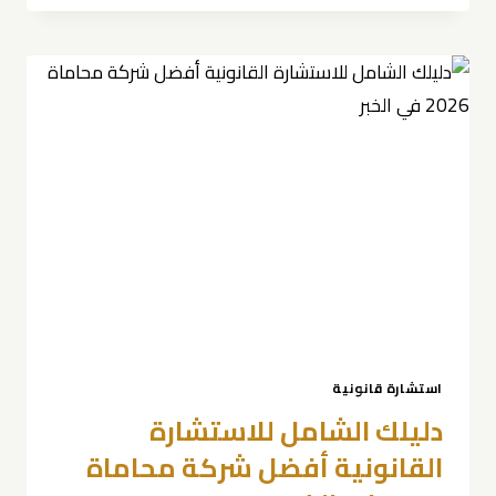
ناجحة
للشركات
محامي
في
الخبر
0539570007
|
خبرة
المحامي
حمدان
بن
حبشي
استشارة قانونية
دليلك الشامل للاستشارة
القانونية أفضل شركة محاماة