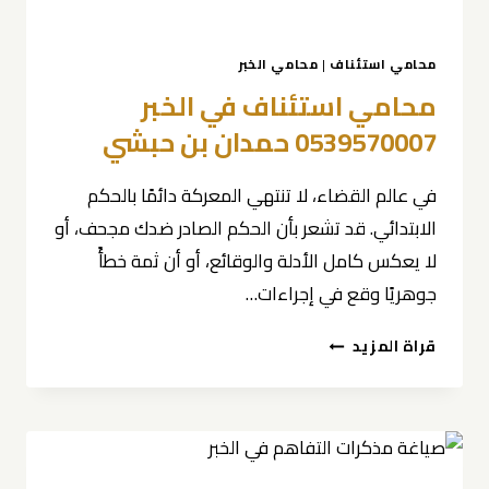
محامي استئناف
|
محامي الخبر
محامي استئناف في الخبر
0539570007 حمدان بن حبشي
في عالم القضاء، لا تنتهي المعركة دائمًا بالحكم
الابتدائي. قد تشعر بأن الحكم الصادر ضدك مجحف، أو
لا يعكس كامل الأدلة والوقائع، أو أن ثمة خطأً
جوهريًا وقع في إجراءات…
محامي
قراة المزيد
استئناف
في
الخبر
0539570007
حمدان