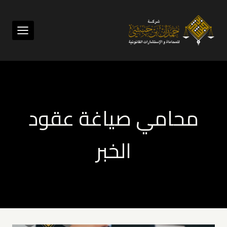
لتجاوز
لى
لمحتوى
محامي صياغة عقود
الخبر