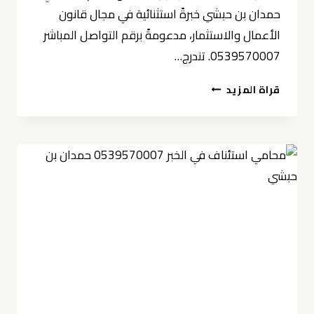
حمدان بن حبشي خبرةً استثنائية في مجال قانون
الأعمال والاستثمار، مدعومةً برقم التواصل المباشر
0539570007. تندرج…
محامي
قراة المزيد
أعمال
واستثمار
في
الخبر
0539570007
حمدان
بن
حبشي