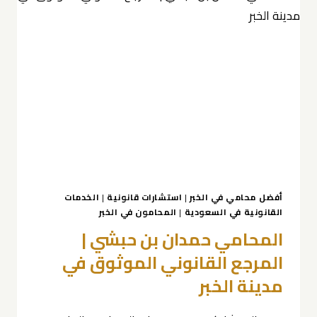
محامي
في
الخبر
|
حمدان
بن
حبشي
0539570007
خبرة
واسعة
في
كافة
أفضل محامي في الخبر
|
استشارات قانونية
|
الخدمات
القانونية في السعودية
|
المحامون في الخبر
المجالات
القانونية
المحامي حمدان بن حبشي |
المرجع القانوني الموثوق في
مدينة الخبر