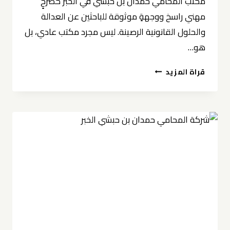
مكتب المحامي حمدان بن حبشي في الخبر كصرحٍ
مهني راسخ ووجهةٍ موثوقة للباحثين عن العدالة
والحلول القانونية الرصينة. ليس مجرد مكتب عادي، بل
هو…
مكتب
قراة المزيد
المحامي
حمدان
بن
حبشي
في
الخبر
0539570007
مرجعية
قانونية
رائدة
تتصدر
محركات
البحث