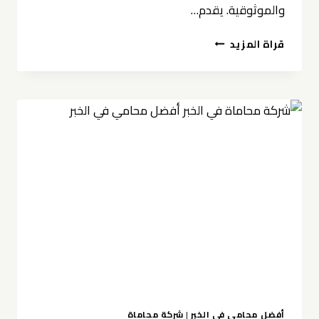
والموثوقية. يقدم…
شركة
قراة المزيد
محامي
في
الخبر
افضل
الحلول
القانونية
محامي
الخبر
2026
0539570007
دليل
شامل
أفضل محامي في الخبر
|
شركة محاماة