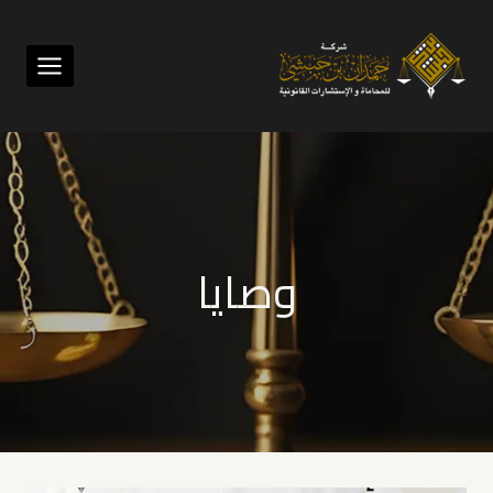
لتجاوز
لى
لمحتوى
وصايا