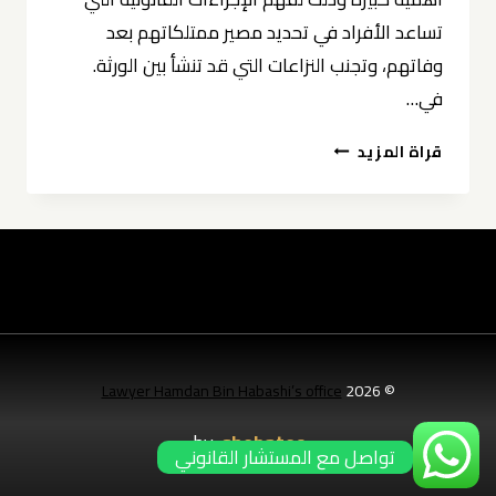
تساعد الأفراد في تحديد مصير ممتلكاتهم بعد
وفاتهم، وتجنب النزاعات التي قد تنشأ بين الورثة.
في…
أهمية
قراة المزيد
محامي
كتابة
الوصايا
بالسعودية
Lawyer Hamdan Bin Habashi’s office
© 2026
by:
shebatec
تواصل مع المستشار القانوني