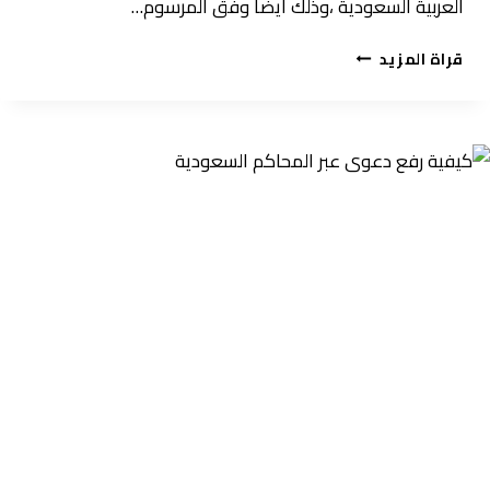
العربية السعودية ،وذلك أيضا وفق المرسوم…
مكتب
قراة المزيد
محاماة
الدمام
0508270007
محامي
الخبر
–
أفضل
محامي
في
الشرقية