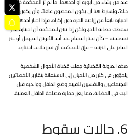
عند من يشاء من أبويه أو أحدهما، ما لم ترَ المحكمة خلاف
ذلك”. ويُشترط هنا أن يكون المحضون عاقلاً، وأن يكون
اختياره نابعاً من إرادته الحرة دون إكراه. فإذا اختار أحدهما
سقطت حضانة الآخر. ولكن إذا تبين للمحكمة أن اختياره يضر
بمصلحته – كأن يختار المقام عند أحد الأبوين المهمل أو غير
القادر على التربية – فإن للمحكمة أن تقرر خلاف اختياره.
هذه المرونة القضائية جعلت قضاة الأحوال الشخصية
يلجؤون في كثير من الأحيان إلى الاستعانة بتقارير الأخصائيين
الاجتماعيين والنفسيين لتقييم وضع الطفل ووالديه قبل
البت في الحضانة، مما يعزز حماية مصلحة الطفل العملية.
6. حالات سقوط