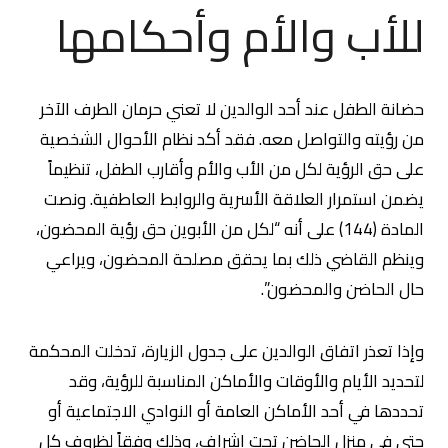
للأب والأم وأحكامها
حضانة الطفل عند أحد الوالدين لا تعني حرمان الطرف الآخر
من رؤيته والتواصل معه. فقد أكد نظام الأحوال الشخصية
على حق الرؤية لكل من الأب والأم وأقارب الطفل، تنظيماً
يضمن استمرار العلاقة الأسرية والروابط العاطفية. ونصت
المادة (144) على أنه “لكل من الأبوين حق رؤية المحضون،
وينظم القاضي ذلك بما يحقق مصلحة المحضون، ويراعي
حال الحاضن والمحضون”.
وإذا تعذر اتفاق الوالدين على جدول الزيارة، تدخلت المحكمة
لتحديد الأيام والأوقات والأماكن المناسبة للرؤية، وقد
تحددها في أحد الأماكن العامة أو النوادي الاجتماعية أو
حتى في منزل الحاضن تحت إشراف، وذلك وفقاً لظروف كل