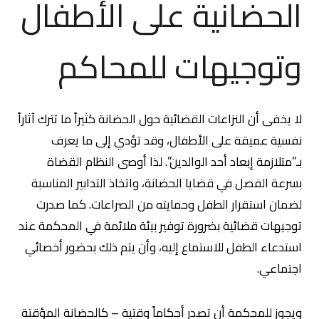
الحضانية على الأطفال
وتوجيهات للمحاكم
لا يخفى أن النزاعات القضائية حول الحضانة كثيراً ما تترك آثاراً
نفسية عميقة على الأطفال، وقد تؤدي إلى ما يعرف
بـ”متلازمة إبعاد أحد الوالدين”. لذا أوصى النظام القضاة
بسرعة الفصل في قضايا الحضانة، واتخاذ التدابير المناسبة
لضمان استقرار الطفل وحمايته من الصراعات. كما صدرت
توجيهات قضائية بضرورة توفير بيئة ملائمة في المحكمة عند
استدعاء الطفل للاستماع إليه، وأن يتم ذلك بحضور أخصائي
اجتماعي.
ويجوز للمحكمة أن تصدر أحكاماً وقتية – كالحضانة المؤقتة