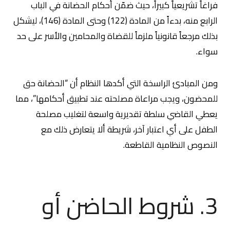
فراغاً تشريعياً كبيراً، حيث ضمّن أحكام الحضانة في الباب
الرابع منه، بدءاً من المادة (122) وحتى المادة (146)، ليشكل
بذلك مرجعاً قانونياً ملزماً للقضاة والمحامين والأسر على حد
سواء.
ومن المبادئ الراسخة التي أكدها النظام أن “الحضانة حق
للمحضون، ويجب مراعاة مصلحته عند تطبيق أحكامها”، مما
يعطي القاضي سلطة تقديرية واسعة لتغليب مصلحة
الطفل على أي اعتبار آخر، شريطة ألا يتعارض ذلك مع
النصوص النظامية القاطعة.
3. شروط الحاضن أو