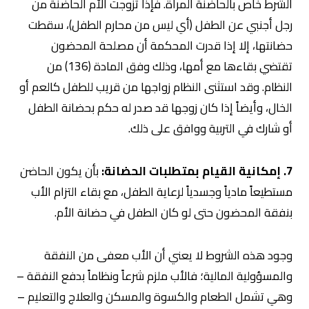
الشرط خاص بالحاضنة المرأة. فإذا تزوجت الأم الحاضنة من
رجل أجنبي عن الطفل (أي ليس من محارم الطفل)، سقطت
حضانتها، إلا إذا قدرت المحكمة أن مصلحة المحضون
تقتضي بقاءها مع أمها، وذلك وفق المادة (136) من
النظام. وقد استثنى النظام زواجها من قريب للطفل كالعم أو
الخال، وأيضاً إذا كان زوجها قد صدر له حكم بحضانة الطفل
أو شارك في التربية ووافق على ذلك.
7. إمكانية القيام بمتطلبات الحضانة:
بأن يكون الحاضن
مستطيعاً مادياً وجسدياً لرعاية الطفل، مع بقاء التزام الأب
بنفقة المحضون حتى لو كان الطفل في حضانة الأم.
وجود هذه الشروط لا يعني أن الأب معفى من النفقة
والمسؤولية المالية؛ فالأب ملزم شرعاً ونظاماً بدفع النفقة –
وهي تشمل الطعام والكسوة والمسكن والعلاج والتعليم –