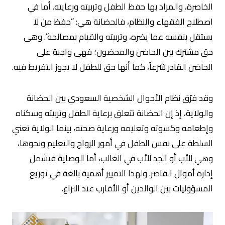
الخاصرة، والمراد بها حفظ الطفل وتربيته ورعايته. أما في
اصطلاح الفقهاء والنظام، فالحضانة هي: “حفظ من لا
يستقل بنفسه عما يضره، وتربيته والقيام بمصالحه”. وهي
حق مشترك بين الحاضن والمحضون؛ فهي واجبة على
الحاضن القادر شرعاً، كما أنها حق للطفل لا يجوز التفريط فيه.
وقد فرّق نظام الأحوال الشخصية السعودي بين الحضانة
والولاية، إذ إن الحضانة تتعلق برعاية الطفل وتربيته وسكناه
وإطعامه وكسوته وتعليمه ورعاية صحته، بينما الولاية تعني
السلطة على نفس الطفل في أمور الزواج والتعليم ونحوها،
وهي للأب أو الجد للأب في الغالب، أما الوصاية فتشمل
إدارة أموال القاصر. ولهذا التمييز أهمية بالغة في توزيع
المسؤوليات بين الوالدين أو الأقارب عند النزاع.