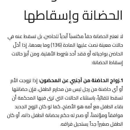
الحضانة وإسقاطها
لا تعتبر الحضانة حقاً مكتسباً أبدياً للحاضن، بل تسقط عنه في
حالات معينة نصت عليها المادة (136) وما بعدها، إذا أخلّ
الحاضن بواجباته أو فقد أحد شروط الأهلية. ومن أبرز حالات
إسقاط الحضانة:
1.زواج الحاضنة من أجنبي عن المحضون:
إذا تزوجت الأم
أو أي حاضنة من رجل ليس من محارم الطفل، فإن حضانتها
تسقط تلقائياً، باستثناء الحالات التي ترى فيها المحكمة أن
بقاء الطفل مع أمه هو الأصلح، كما لو كان الزوج الجديد
موافقاً ومؤتمناً، أو صدر له حكم بحضانة الطفل ذاته، أو كان
الطفل صغيراً جداً يستحيل فراقه.