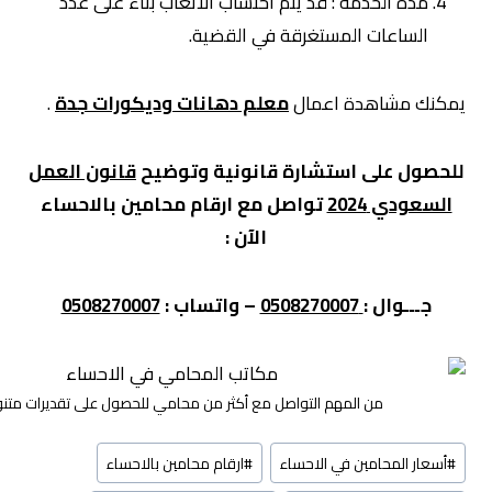
مدة الخدمة : قد يتم احتساب الأتعاب بناءً على عدد
الساعات المستغرقة في القضية.
يمكنك مشاهدة اعمال
معلم دهانات وديكورات جدة
.
للحصول على استشارة قانونية وتوضيح
قانون العمل
السعودي 2024
تواصل مع ارقام محامين بالاحساء
الآن :
جـــوال :
0508270007
– واتساب :
0508270007
من المهم التواصل مع أكثر من محامي للحصول على تقديرات متن
وسوم
#
أسعار المحامين في الاحساء
#
ارقام محامين بالاحساء
المقال: