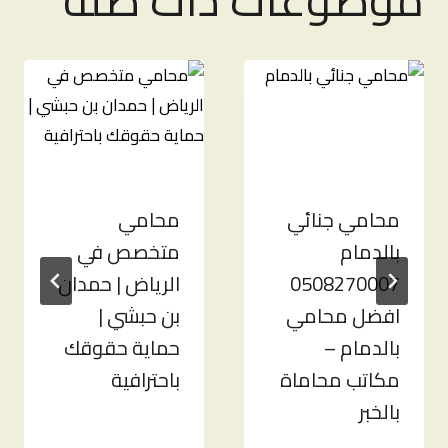
محامي جنائي
محامي
بالدمام
متخصص في
0508270007
الرياض | حمدان
افضل محامي
بن حبشي |
بالدمام –
حماية حقوقك
مكاتب محاماة
باحترافية
بالخبر